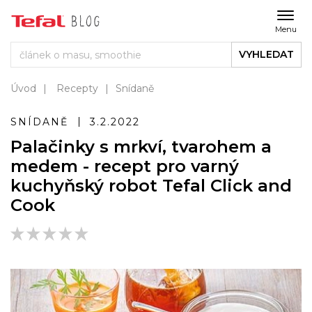
Menu
VYHLEDAT
Úvod
Recepty
Snídaně
SNÍDANĚ
3.2.2022
Palačinky s mrkví, tvarohem a
medem - recept pro varný
kuchyňský robot Tefal Click and
Cook