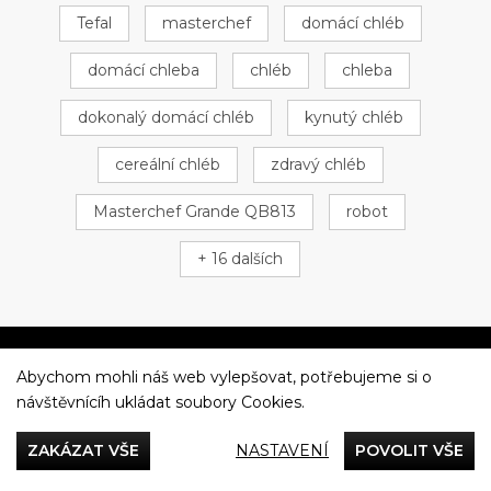
Tefal
masterchef
domácí chléb
domácí chleba
chléb
chleba
dokonalý domácí chléb
kynutý chléb
cereální chléb
zdravý chléb
Masterchef Grande QB813
robot
+ 16 dalších
Abychom mohli náš web vylepšovat, potřebujeme si o
Večeříme společně
návštěvnícíh ukládat soubory Cookies.
Tefal
ZAKÁZAT VŠE
NASTAVENÍ
POVOLIT VŠE
Recepty
Rady & Tipy
Příběhy
Recenze
Přílohy