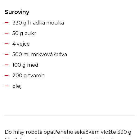
Suroviny
330 g hladká mouka
50 g cukr
4 vejce
500 ml mrkvová šťáva
100 g med
200 g tvaroh
olej
Do mísy robota opatřeného sekáčkem vložte 330 g