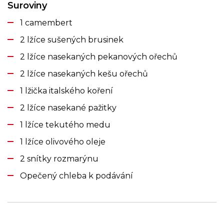
Suroviny
1 camembert
2 lžíce sušených brusinek
2 lžíce nasekaných pekanových ořechů
2 lžíce nasekaných kešu ořechů
1 lžička italského koření
2 lžíce nasekané pažitky
1 lžíce tekutého medu
1 lžíce olivového oleje
2 snítky rozmarýnu
Opečený chleba k podávání