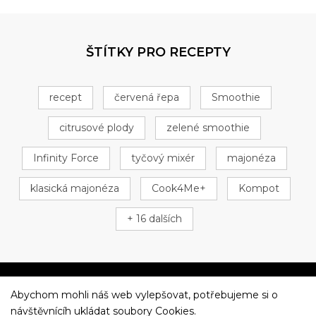
ŠTÍTKY PRO RECEPTY
recept
červená řepa
Smoothie
citrusové plody
zelené smoothie
Infinity Force
tyčový mixér
majonéza
klasická majonéza
Cook4Me+
Kompot
+ 16 dalších
Abychom mohli náš web vylepšovat, potřebujeme si o
Večeříme společně
návštěvnícíh ukládat soubory Cookies.