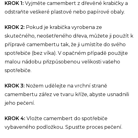
KROK 1:
Vyjměte camembert z dřevěné krabičky a
odstraňte veškeré plastové nebo papírové obaly.
KROK 2:
Pokud je krabička vyrobena ze
skutečného, ​​neošetřeného dřeva, můžete ji použít k
přípravě camembertu tak, že ji umístíte do svého
spotřebiče (bez víka). V opačném případě použijte
malou nádobu přizpůsobenou velikosti vašeho
spotřebiče.
KROK 3:
Nožem udělejte na vrchní straně
camembertu zářez ve tvaru kříže, abyste usnadnili
jeho pečení.
KROK 4:
Vložte camembert do spotřebiče
vybaveného podložkou. Spusťte proces pečení.