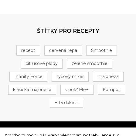
ŠTÍTKY PRO RECEPTY
recept
červená řepa
Smoothie
citrusové plody
zelené smoothie
Infinity Force
tyčový mixér
majonéza
klasická majonéza
Cook4Me+
Kompot
+ 16 dalších
Abychom mohli náš web vylepšovat, potřebujeme si o