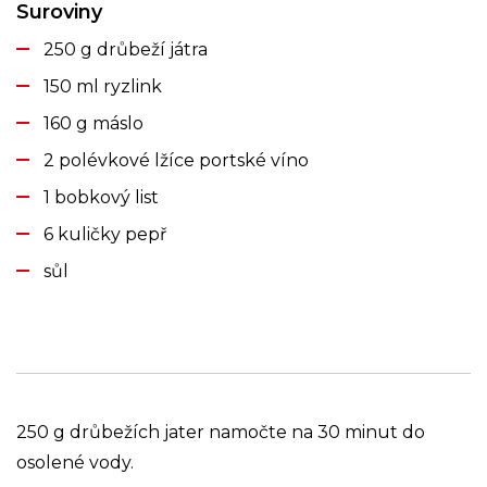
Suroviny
250 g drůbeží játra
150 ml ryzlink
160 g máslo
2 polévkové lžíce portské víno
1 bobkový list
6 kuličky pepř
sůl
250 g drůbežích jater namočte na 30 minut do
osolené vody.