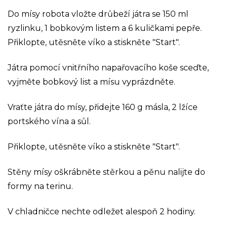
Do mísy robota vložte drůbeží játra se 150 ml
ryzlinku, 1 bobkovým listem a 6 kuličkami pepře.
Přiklopte, utěsněte víko a stiskněte "Start".
Játra pomocí vnitřního napařovacího koše sceďte,
vyjměte bobkový list a mísu vyprázdněte.
Vraťte játra do mísy, přidejte 160 g másla, 2 lžíce
portského vína a sůl.
Přiklopte, utěsněte víko a stiskněte "Start".
Stěny mísy oškrábněte stěrkou a pěnu nalijte do
formy na terinu.
V chladničce nechte odležet alespoň 2 hodiny.