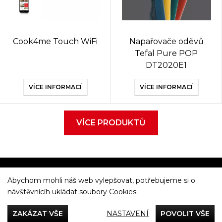
Cook4me Touch WiFi
Napařovače oděvů
Tefal Pure POP
DT2020E1
VÍCE INFORMACÍ
VÍCE INFORMACÍ
VÍCE PRODUKTŮ
Abychom mohli náš web vylepšovat, potřebujeme si o
Večeříme společně
návštěvnícíh ukládat soubory Cookies.
Tefal
ZAKÁZAT VŠE
NASTAVENÍ
POVOLIT VŠE