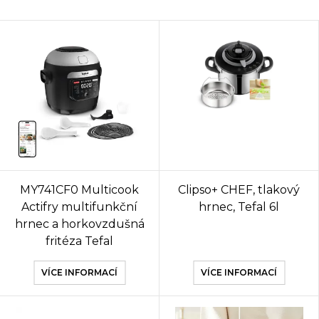
MY741CF0 Multicook
Clipso+ CHEF, tlakový
Actifry multifunkční
hrnec, Tefal 6l
hrnec a horkovzdušná
fritéza Tefal
VÍCE INFORMACÍ
VÍCE INFORMACÍ