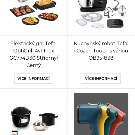
Elektrický gril Tefal
Kuchyňský robot Tefal
OptiGrill 4v1 Inox
i-Coach Touch s váhou
GC774D30 Stříbrný/
QB951838
Černý
VÍCE INFORMACÍ
VÍCE INFORMACÍ