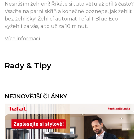
Nesnáším žehlení! Říkáte si tuto větu až příliš často?
Vsaďte na parní skříň a konečně poznejte, jak žehlit
bez žehličky! Žehlicí automat Tefal I-Blue Eco
vyžehlí za vás, a to už za 10 minut.
Více informací
Rady & Tipy
NEJNOVĚJŠÍ ČLÁNKY