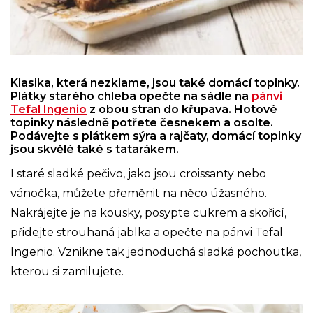
Klasika, která nezklame, jsou také domácí topinky.
Plátky starého chleba opečte na sádle na
pánvi
Tefal Ingenio
z obou stran do křupava. Hotové
topinky následně potřete česnekem a osolte.
Podávejte s plátkem sýra a rajčaty, domácí topinky
jsou skvělé také s tatarákem.
I staré sladké pečivo, jako jsou croissanty nebo
vánočka, můžete přeměnit na něco úžasného.
Nakrájejte je na kousky, posypte cukrem a skořicí,
přidejte strouhaná jablka a opečte na pánvi Tefal
Ingenio. Vznikne tak jednoduchá sladká pochoutka,
kterou si zamilujete.