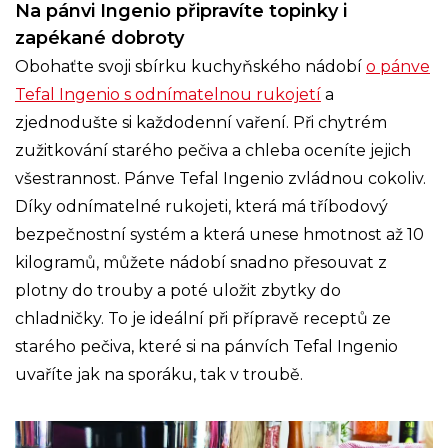
Na pánvi Ingenio připravíte topinky i
zapékané dobroty
Obohaťte svoji sbírku kuchyňského nádobí
o pánve
Tefal Ingenio s odnímatelnou rukojetí
a
zjednodušte si každodenní vaření. Při chytrém
zužitkování starého pečiva a chleba oceníte jejich
všestrannost. Pánve Tefal Ingenio zvládnou cokoliv.
Díky odnímatelné rukojeti, která má tříbodový
bezpečnostní systém a která unese hmotnost až 10
kilogramů, můžete nádobí snadno přesouvat z
plotny do trouby a poté uložit zbytky do
chladničky. To je ideální při přípravě receptů ze
starého pečiva, které si na pánvích Tefal Ingenio
uvaříte jak na sporáku, tak v troubě.