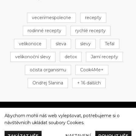
vecerimespolecne
recepty
rodinné recepty
rychlé recepty
velikonoce
sleva
slevy
Tefal
velikonoční slevy
detox
Jarní recepty
očista organismu
Cook4Me+
Ondřej Slanina
+ 16 dalších
Abychom mohli náš web vylepšovat, potřebujeme si o
Večeříme společně
návštěvnícíh ukládat soubory Cookies.
Tefal