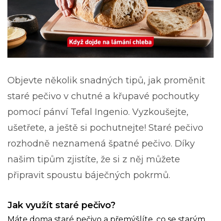
Objevte několik snadných tipů, jak proměnit
staré pečivo v chutné a křupavé pochoutky
pomocí pánví Tefal Ingenio. Vyzkoušejte,
ušetřete, a ještě si pochutnejte! Staré pečivo
rozhodně neznamená špatné pečivo. Díky
našim tipům zjistíte, že si z něj můžete
připravit spoustu báječných pokrmů.
Jak využít staré pečivo?
Máte doma staré pečivo a přemýšlíte, co se starým