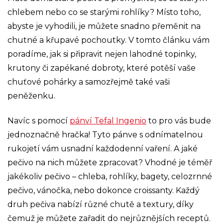
chlebem nebo co se starými rohlíky? Místo toho,
abyste je vyhodili, je můžete snadno přeměnit na
chutné a křupavé pochoutky. V tomto článku vám
poradíme, jak si připravit nejen lahodné topinky,
krutony či zapékané dobroty, které potěší vaše
chuťové pohárky a samozřejmě také vaši
peněženku.
Navíc s pomocí
pánví Tefal Ingenio
to pro vás bude
jednoznačně hračka! Tyto pánve s odnímatelnou
rukojetí vám usnadní každodenní vaření. A jaké
pečivo na nich můžete zpracovat? Vhodné je téměř
jakékoliv pečivo – chleba, rohlíky, bagety, celozrnné
pečivo, vánočka, nebo dokonce croissanty. Každý
druh pečiva nabízí různé chutě a textury, díky
čemuž je můžete zařadit do nejrůznějších receptů.