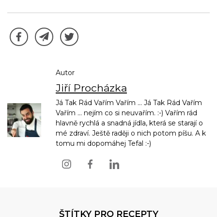
Autor
Jiří Procházka
Já Tak Rád Vařím Vařím ... Já Tak Rád Vařím
Vařím ... nejím co si neuvařím. :-) Vařím rád
hlavně rychlá a snadná jídla, která se starají o
mé zdraví. Ještě raději o nich potom píšu. A k
tomu mi dopomáhej Tefal :-)
ŠTÍTKY PRO RECEPTY