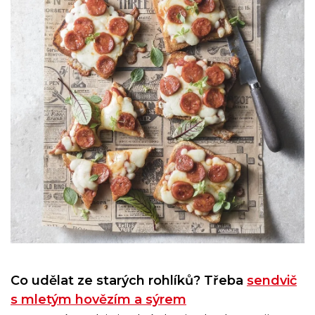
Co udělat ze starých rohlíků? Třeba
sendvič
s mletým hovězím a sýrem