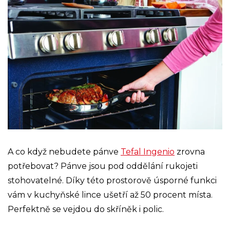
A co když nebudete pánve
Tefal Ingenio
zrovna
potřebovat? Pánve jsou pod oddělání rukojeti
stohovatelné. Díky této prostorově úsporné funkci
vám v kuchyňské lince ušetří až 50 procent místa.
Perfektně se vejdou do skříněk i polic.