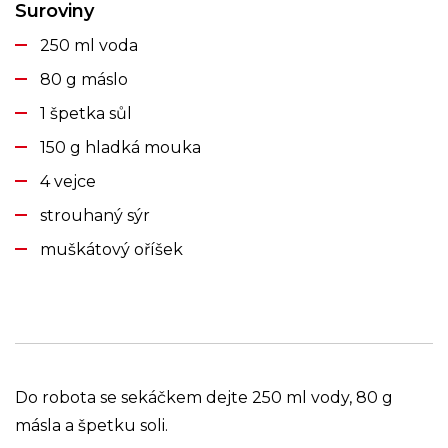
Suroviny
250 ml voda
80 g máslo
1 špetka sůl
150 g hladká mouka
4 vejce
strouhaný sýr
muškátový oříšek
Do robota se sekáčkem dejte 250 ml vody, 80 g
másla a špetku soli.