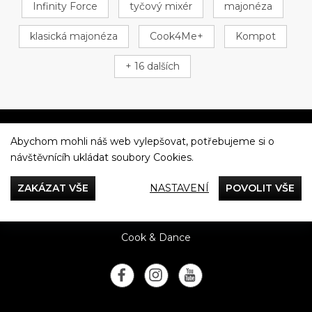
Infinity Force
tyčový mixér
majonéza
klasická majonéza
Cook4Me+
Kompot
+ 16 dalších
Abychom mohli náš web vylepšovat, potřebujeme si o
Večeříme společně
návštěvnícíh ukládat soubory Cookies.
Tefal
ZAKÁZAT VŠE
NASTAVENÍ
POVOLIT VŠE
Recepty
Rady & Tipy
Příběhy
Recenze
Přílohy
Cook & Dance