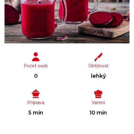
Počet osob
Obtížnost
0
lehký
Příprava
Vaření
5 min
10 min