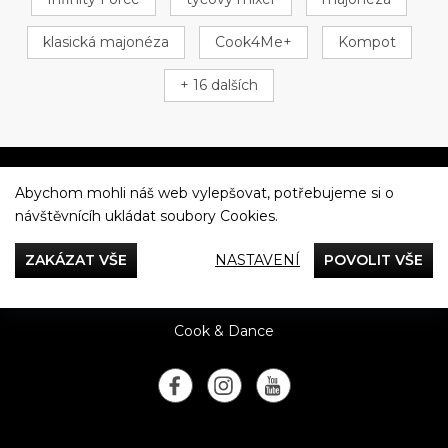
klasická majonéza
Cook4Me+
Kompot
+ 16 dalších
Abychom mohli náš web vylepšovat, potřebujeme si o
Večeříme společně
návštěvnícíh ukládat soubory Cookies.
Tefal
ZAKÁZAT VŠE
NASTAVENÍ
POVOLIT VŠE
Recepty
Rady & Tipy
Příběhy
Recenze
Přílohy
Cook & Dance