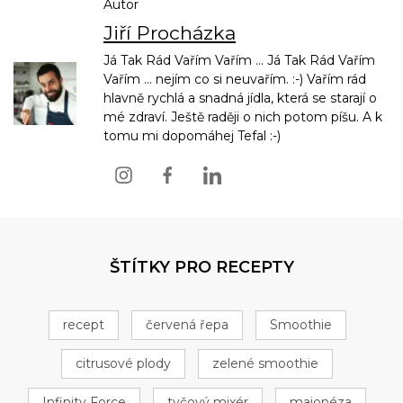
Autor
Jiří Procházka
Já Tak Rád Vařím Vařím ... Já Tak Rád Vařím
Vařím ... nejím co si neuvařím. :-) Vařím rád
hlavně rychlá a snadná jídla, která se starají o
mé zdraví. Ještě raději o nich potom píšu. A k
tomu mi dopomáhej Tefal :-)
ŠTÍTKY PRO RECEPTY
recept
červená řepa
Smoothie
citrusové plody
zelené smoothie
Infinity Force
tyčový mixér
majonéza