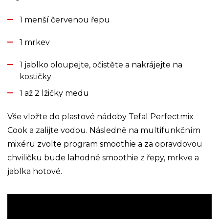
1 menší červenou řepu
1 mrkev
1 jablko oloupejte, očistěte a nakrájejte na
kostičky
1 až 2 lžičky medu
Vše vložte do plastové nádoby Tefal Perfectmix
Cook a zalijte vodou. Následně na multifunkčním
mixéru zvolte program smoothie a za opravdovou
chviličku bude lahodné smoothie z řepy, mrkve a
jablka hotové.