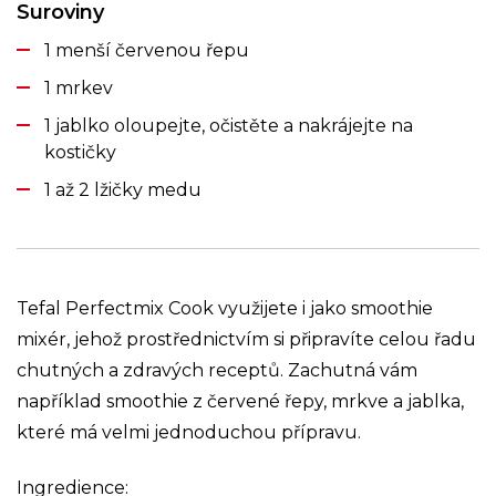
Suroviny
1 menší červenou řepu
1 mrkev
1 jablko oloupejte, očistěte a nakrájejte na
kostičky
1 až 2 lžičky medu
Tefal Perfectmix Cook využijete i jako smoothie
mixér, jehož prostřednictvím si připravíte celou řadu
chutných a zdravých receptů. Zachutná vám
například smoothie z červené řepy, mrkve a jablka,
které má velmi jednoduchou přípravu.
Ingredience: