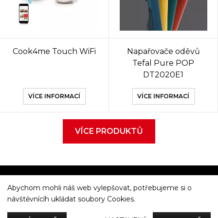
Cook4me Touch WiFi
Napařovače oděvů
Tefal Pure POP
DT2020E1
VÍCE INFORMACÍ
VÍCE INFORMACÍ
VÍCE PRODUKTŮ
Abychom mohli náš web vylepšovat, potřebujeme si o
Večeříme společně
návštěvnícíh ukládat soubory Cookies.
Tefal