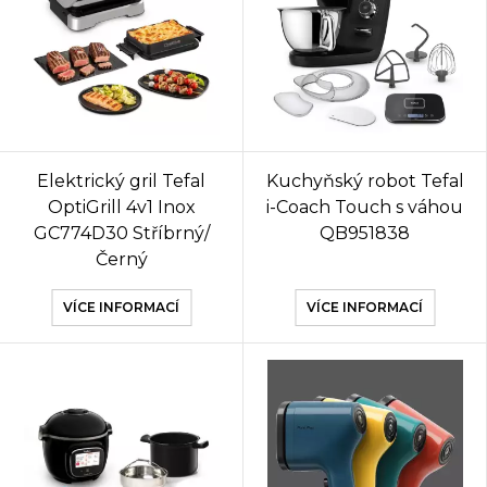
Elektrický gril Tefal
Kuchyňský robot Tefal
OptiGrill 4v1 Inox
i-Coach Touch s váhou
GC774D30 Stříbrný/
QB951838
Černý
VÍCE INFORMACÍ
VÍCE INFORMACÍ