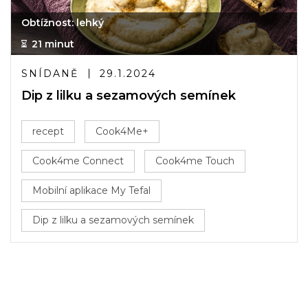
Obtížnost: lehký
21 minut
SNÍDANĚ
29.1.2024
Dip z lilku a sezamových semínek
recept
Cook4Me+
Cook4me Connect
Cook4me Touch
Mobilní aplikace My Tefal
Dip z lilku a sezamových semínek