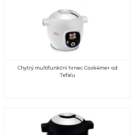
Chytrý multifunkční hrnec Cook4me+ od
Tefalu