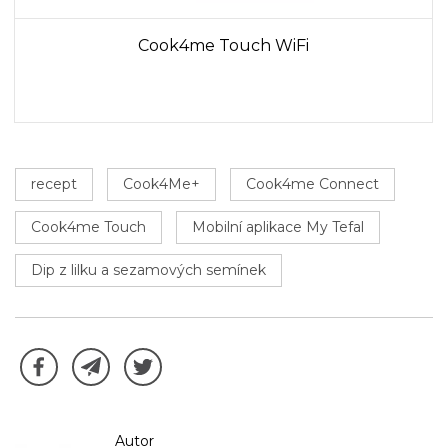
Cook4me Touch WiFi
recept
Cook4Me+
Cook4me Connect
Cook4me Touch
Mobilní aplikace My Tefal
Dip z lilku a sezamových semínek
Autor