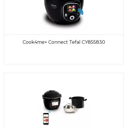
Cook4me+ Connect Tefal CY855830