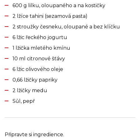
600 g lilku, oloupaného a na kostičky
2 lžíce tahini (sezamová pasta)
2 stroužky česneku, oloupané a bez klíčku
6 lžic řeckého jogurtu
1 lžička mletého kmínu
10 ml citronové šťávy
6 lžic olivového oleje
0,66 lžičky papriky
2 lžičky medu
Sůl, pepř
Připravte si ingredience.