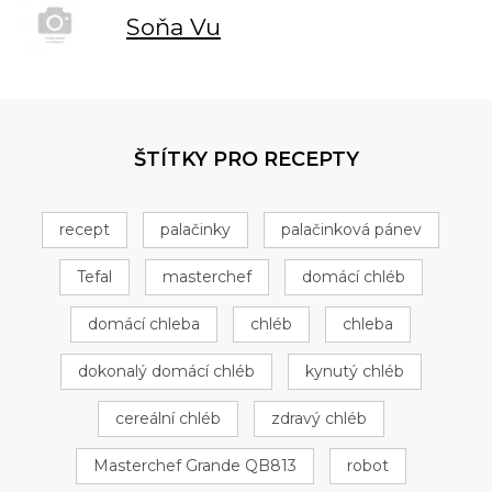
Soňa Vu
ŠTÍTKY PRO RECEPTY
recept
palačinky
palačinková pánev
Tefal
masterchef
domácí chléb
domácí chleba
chléb
chleba
dokonalý domácí chléb
kynutý chléb
cereální chléb
zdravý chléb
Masterchef Grande QB813
robot