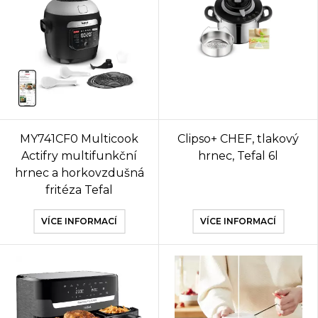
MY741CF0 Multicook
Clipso+ CHEF, tlakový
Actifry multifunkční
hrnec, Tefal 6l
hrnec a horkovzdušná
fritéza Tefal
VÍCE INFORMACÍ
VÍCE INFORMACÍ