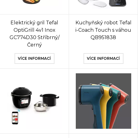
Elektrický gril Tefal
Kuchyňský robot Tefal
OptiGrill 4v1 Inox
i-Coach Touch s váhou
GC774D30 Stříbrný/
QB951838
Černý
VÍCE INFORMACÍ
VÍCE INFORMACÍ