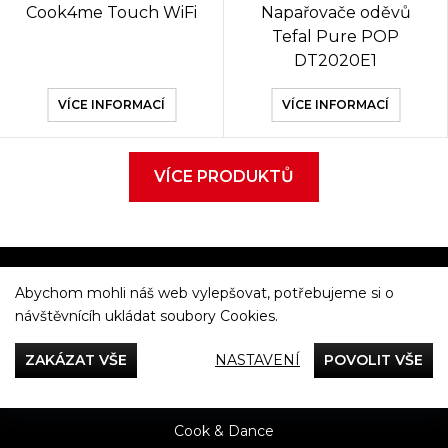
Cook4me Touch WiFi
Napařovače oděvů
Tefal Pure POP
DT2020E1
VÍCE INFORMACÍ
VÍCE INFORMACÍ
VÍCE PRODUKTŮ
Abychom mohli náš web vylepšovat, potřebujeme si o
Večeříme společně
návštěvnícíh ukládat soubory Cookies.
Tefal
ZAKÁZAT VŠE
NASTAVENÍ
POVOLIT VŠE
Recepty
Rady & Tipy
Příběhy
Recenze
Přílohy
Cook & Dance