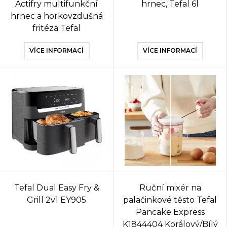
Actifry multifunkční
hrnec, Tefal 6l
hrnec a horkovzdušná
fritéza Tefal
VÍCE INFORMACÍ
VÍCE INFORMACÍ
Tefal Dual Easy Fry &
Ruční mixér na
Grill 2v1 EY905
palačinkové těsto Tefal
Pancake Express
K1844404 Korálový/Bílý