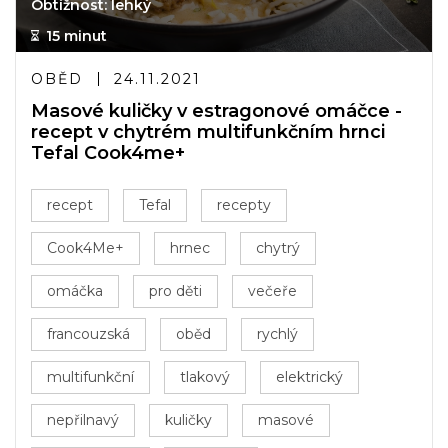
Obtížnost: lehký
15 minut
OBĚD
24.11.2021
Masové kuličky v estragonové omáčce -
recept v chytrém multifunkčním hrnci
Tefal Cook4me+
recept
Tefal
recepty
Cook4Me+
hrnec
chytrý
omáčka
pro děti
večeře
francouzská
oběd
rychlý
multifunkční
tlakový
elektrický
nepřilnavý
kuličky
masové