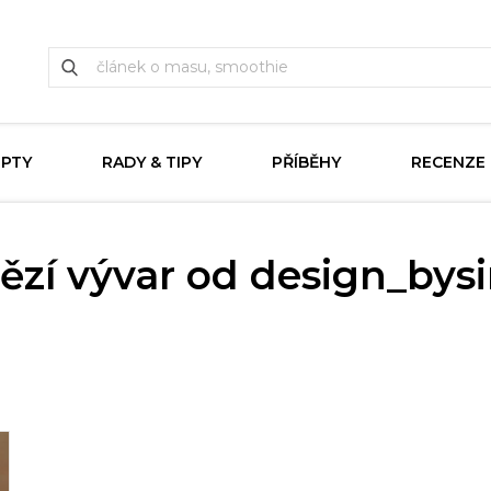
EPTY
RADY & TIPY
PŘÍBĚHY
RECENZE
vězí vývar od design_by