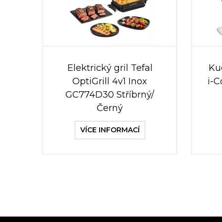
Elektrický gril Tefal
Ku
OptiGrill 4v1 Inox
i-
GC774D30 Stříbrný/
Černý
VÍCE INFORMACÍ