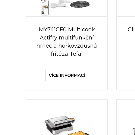
MY741CF0 Multicook
Cl
Actifry multifunkční
hrnec a horkovzdušná
fritéza Tefal
VÍCE INFORMACÍ