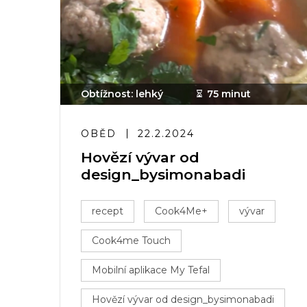
Obtížnost: lehký
75 minut
OBĚD
22.2.2024
Hovězí vývar od
design_bysimonabadi
recept
Cook4Me+
vývar
Cook4me Touch
Mobilní aplikace My Tefal
Hovězí vývar od design_bysimonabadi