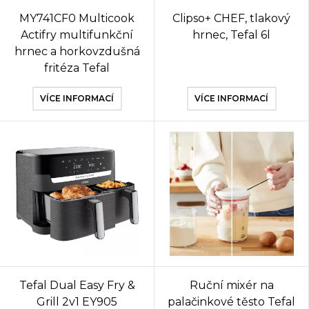
MY741CF0 Multicook
Clipso+ CHEF, tlakový
Actifry multifunkční
hrnec, Tefal 6l
hrnec a horkovzdušná
fritéza Tefal
VÍCE INFORMACÍ
VÍCE INFORMACÍ
Tefal Dual Easy Fry &
Ruční mixér na
Grill 2v1 EY905
palačinkové těsto Tefal