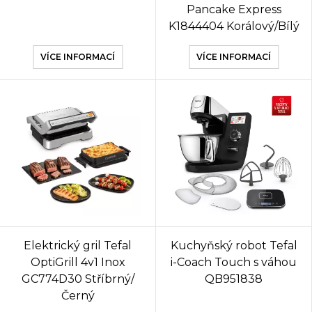
Pancake Express
K1844404 Korálový/Bílý
VÍCE INFORMACÍ
VÍCE INFORMACÍ
Elektrický gril Tefal
Kuchyňský robot Tefal
OptiGrill 4v1 Inox
i-Coach Touch s váhou
GC774D30 Stříbrný/
QB951838
Černý