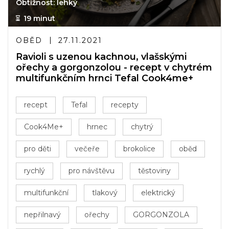
Obtížnost: lehký
19 minut
OBĚD
27.11.2021
Ravioli s uzenou kachnou, vlašskými
ořechy a gorgonzolou - recept v chytrém
multifunkčním hrnci Tefal Cook4me+
recept
Tefal
recepty
Cook4Me+
hrnec
chytrý
pro děti
večeře
brokolice
oběd
rychlý
pro návštěvu
těstoviny
multifunkční
tlakový
elektrický
nepřilnavý
ořechy
GORGONZOLA