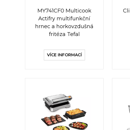
MY741CF0 Multicook
Cl
Actifry multifunkční
hrnec a horkovzdušná
fritéza Tefal
VÍCE INFORMACÍ