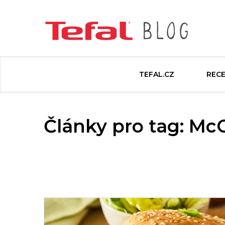
TEFAL.CZ
REC
Články pro tag: Mc