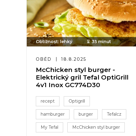
Obtížnost: lehký
35 minut
OBĚD
18.8.2025
McChicken styl burger -
Elektrický gril Tefal OptiGrill
4v1 Inox GC774D30
recept
Optigrill
hamburger
burger
Tefalcz
My Tefal
McChicken styl burger