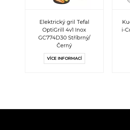
Elektrický gril Tefal
Ku
OptiGrill 4v1 Inox
i-
GC774D30 Stříbrný/
Černý
VÍCE INFORMACÍ