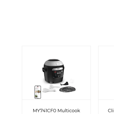
MY741CF0 Multicook
Cl