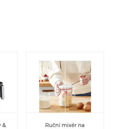
y &
Ruční mixér na