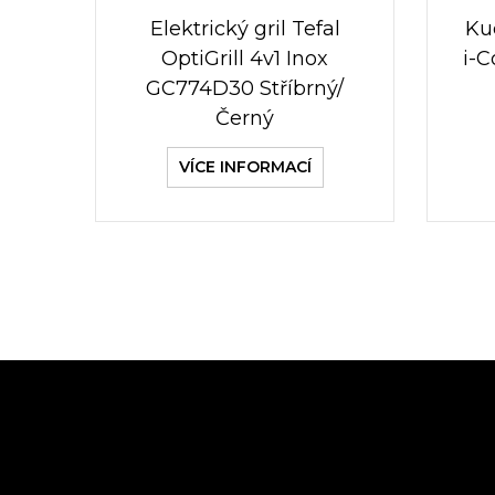
Elektrický gril Tefal
Ku
OptiGrill 4v1 Inox
i-
GC774D30 Stříbrný/
Černý
VÍCE INFORMACÍ