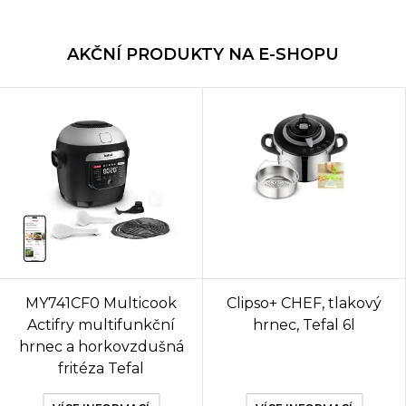
AKČNÍ PRODUKTY NA E-SHOPU
MY741CF0 Multicook
Clipso+ CHEF, tlakový
Actifry multifunkční
hrnec, Tefal 6l
hrnec a horkovzdušná
fritéza Tefal