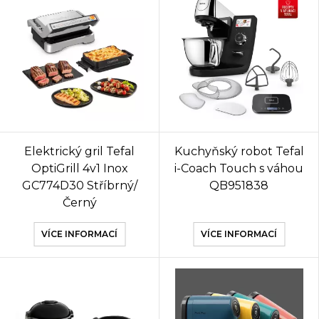
Elektrický gril Tefal
Kuchyňský robot Tefal
OptiGrill 4v1 Inox
i-Coach Touch s váhou
GC774D30 Stříbrný/
QB951838
Černý
VÍCE INFORMACÍ
VÍCE INFORMACÍ