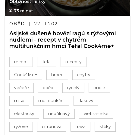
Obtížnost: lehký
75 minut
OBĚD
27.11.2021
Asijské dušené hovězí ragú s rýžovými
nudlemi - recept v chytrém
multifunkčním hrnci Tefal Cook4me+
recept
Tefal
recepty
Cook4Me+
hrnec
chytrý
večeře
oběd
rychlý
nudle
miso
multifunkční
tlakový
elektrický
nepřilnavý
vietnamské
rýžové
citronová
tráva
klíčky