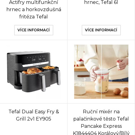
Actifry multifunkční
hrnec, Tefal 6l
hrnec a horkovzdušná
fritéza Tefal
VÍCE INFORMACÍ
VÍCE INFORMACÍ
Tefal Dual Easy Fry &
Ruční mixér na
Grill 2v1 EY905
palačinkové těsto Tefal
Pancake Express
K1844404 Korálový/Bílý