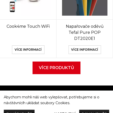
Cook4me Touch WiFi
Napařovače oděvů
Tefal Pure POP
DT2020E1
VÍCE INFORMACÍ
VÍCE INFORMACÍ
VÍCE PRODUKTŮ
Abychom mohli náš web vylepšovat, potřebujeme si o
Večeříme společně
návštěvnícíh ukládat soubory Cookies.
Tefal