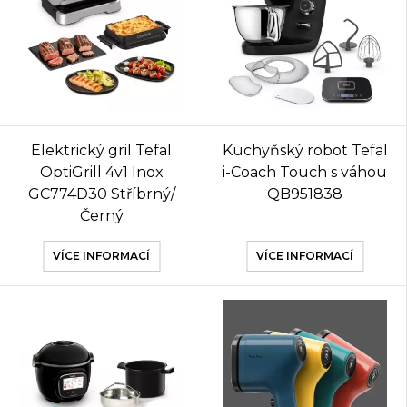
Elektrický gril Tefal
Kuchyňský robot Tefal
OptiGrill 4v1 Inox
i-Coach Touch s váhou
GC774D30 Stříbrný/
QB951838
Černý
VÍCE INFORMACÍ
VÍCE INFORMACÍ