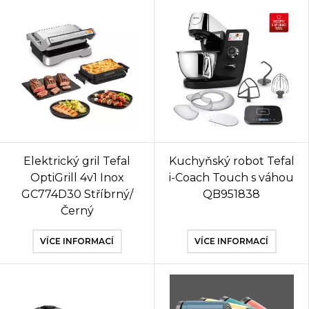
Elektrický gril Tefal
Kuchyňský robot Tefal
OptiGrill 4v1 Inox
i-Coach Touch s váhou
GC774D30 Stříbrný/
QB951838
Černý
VÍCE INFORMACÍ
VÍCE INFORMACÍ