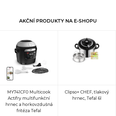
AKČNÍ PRODUKTY NA E-SHOPU
MY741CF0 Multicook
Clipso+ CHEF, tlakový
Actifry multifunkční
hrnec, Tefal 6l
hrnec a horkovzdušná
fritéza Tefal