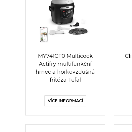
MY741CF0 Multicook
Cl
Actifry multifunkční
hrnec a horkovzdušná
fritéza Tefal
VÍCE INFORMACÍ