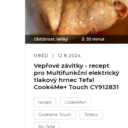
Obtížnost: lehký
35 minut
OBĚD
12.8.2024
Vepřové závitky - recept
pro Multifunkční elektrický
tlakový hrnec Tefal
Cook4Me+ Touch CY912831
recept
Cook4Me+
Cook4me Touch
Tefalcz
My Tefal