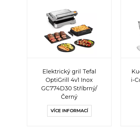
Elektrický gril Tefal
Ku
OptiGrill 4v1 Inox
i-
GC774D30 Stříbrný/
Černý
VÍCE INFORMACÍ