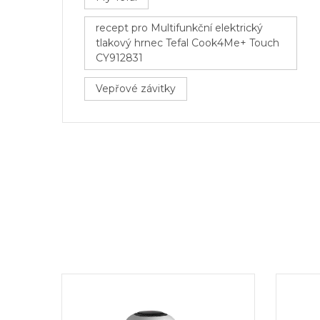
recept pro Multifunkční elektrický
tlakový hrnec Tefal Cook4Me+ Touch
CY912831
Vepřové závitky