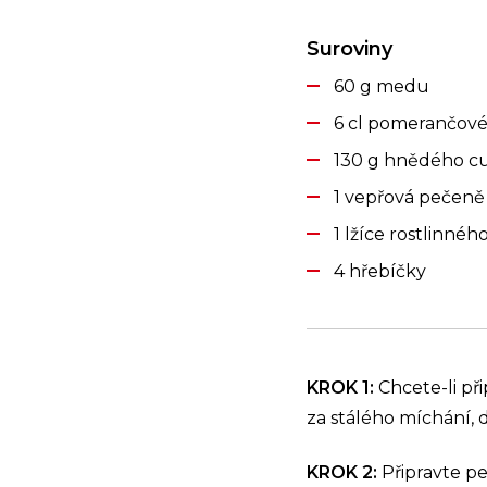
Suroviny
60 g medu
6 cl pomerančov
130 g hnědého c
1 vepřová pečeně 
1 lžíce rostlinnéh
4 hřebíčky
KROK 1:
Chcete-li př
za stálého míchání, 
KROK 2:
Připravte p