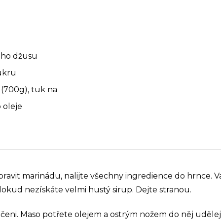
ého džusu
ukru
(700g), tuk na
o oleje
ipravit marinádu, nalijte všechny ingredience do hrnce. 
dokud nezískáte velmi hustý sirup. Dejte stranou.
ečeni. Maso potřete olejem a ostrým nožem do něj udělej