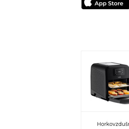
Horkovzduš