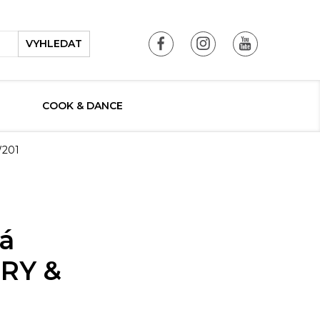
VYHLEDAT
COOK & DANCE
W201
á
FRY &