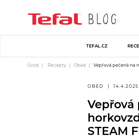
TEFAL.CZ
REC
Úvod
Recepty
Oběd
Vepřová pečeně na m
OBĚD
14.4.2025
Vepřová 
horkovzd
STEAM 