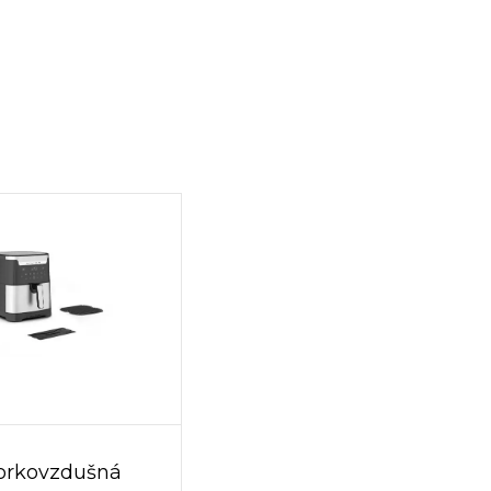
orkovzdušná