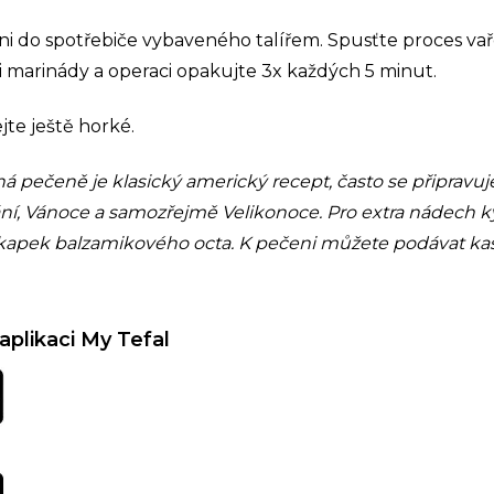
ni do spotřebiče vybaveného talířem. Spusťte proces va
i marinády a operaci opakujte 3x každých 5 minut.
te ještě horké.
 pečeně je klasický americký recept, často se připravuje 
ní, Vánoce a samozřejmě Velikonoce. Pro extra nádech k
 kapek balzamikového octa. K pečeni můžete podávat kaš
aplikaci My Tefal