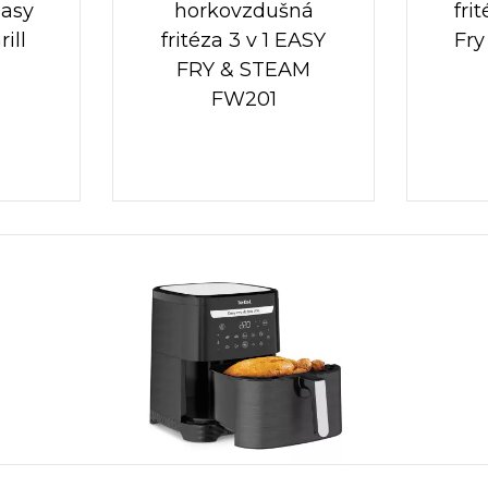
Easy
horkovzdušná
fri
ill
fritéza 3 v 1 EASY
Fry
FRY & STEAM
FW201