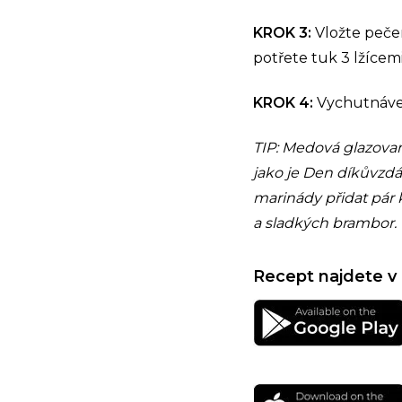
KROK 3:
Vložte peče
potřete tuk 3 lžícem
KROK 4:
Vychutnávej
TIP: Medová glazovaná
jako je Den díkůvzdá
marinády přidat pár
a sladkých brambor.
Recept najdete v 