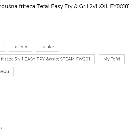
dušná fritéza Tefal Easy Fry & Gril 2v1 XXL EY8018
y
airfryer
Tefalcz
 fritéza 3 v 1 EASY FRY &amp; STEAM FW201
My Tefal
medu