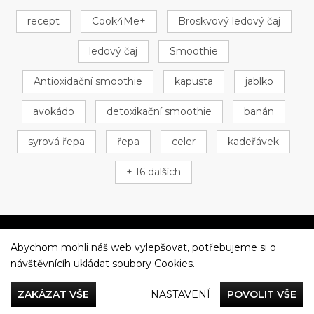
recept
Cook4Me+
Broskvový ledový čaj
ledový čaj
Smoothie
Antioxidační smoothie
kapusta
jablko
avokádo
detoxikační smoothie
banán
syrová řepa
řepa
celer
kadeřávek
+ 16 dalších
Abychom mohli náš web vylepšovat, potřebujeme si o
Večeříme společně
návštěvnícíh ukládat soubory Cookies.
Tefal
ZAKÁZAT VŠE
NASTAVENÍ
POVOLIT VŠE