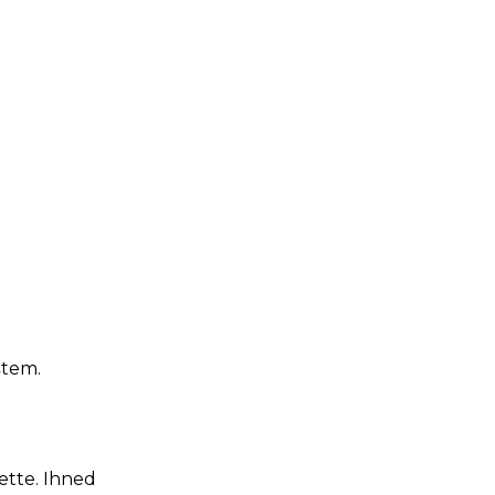
štem.
ette. Ihned