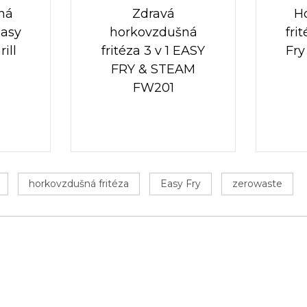
ná
Zdravá
H
Easy
horkovzdušná
fri
ill
fritéza 3 v 1 EASY
Fry
FRY & STEAM
FW201
horkovzdušná fritéza
Easy Fry
zerowaste