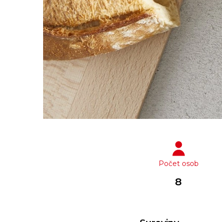
Počet osob
8