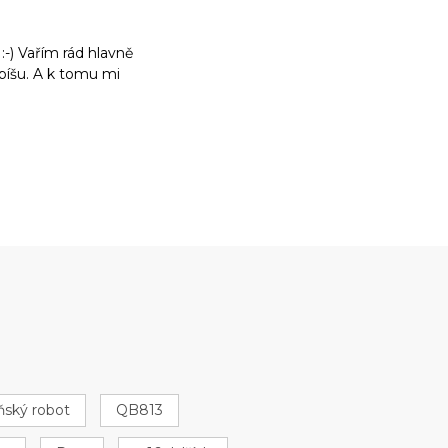
:-) Vařím rád hlavně
m píšu. A k tomu mi
ňský robot
QB813