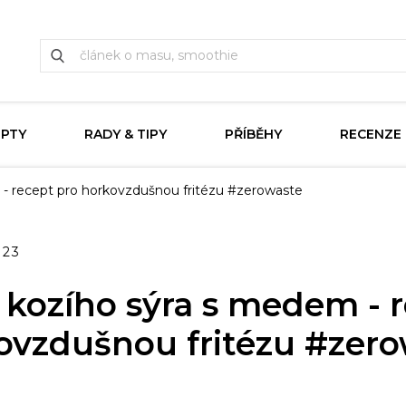
EPTY
RADY & TIPY
PŘÍBĚHY
RECENZE
 - recept pro horkovzdušnou fritézu #zerowaste
023
z kozího sýra s medem - 
ovzdušnou fritézu #zer