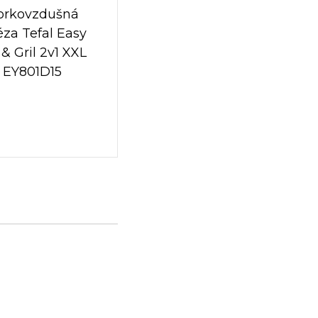
orkovzdušná
téza Tefal Easy
 & Gril 2v1 XXL
EY801D15