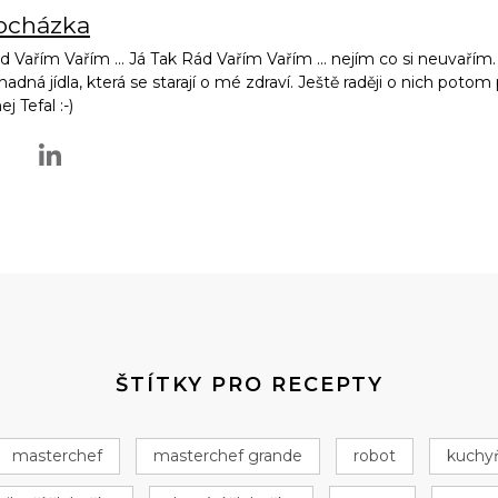
rocházka
d Vařím Vařím ... Já Tak Rád Vařím Vařím ... nejím co si neuvařím. 
snadná jídla, která se starají o mé zdraví. Ještě raději o nich poto
 Tefal :-)
ŠTÍTKY PRO RECEPTY
masterchef
masterchef grande
robot
kuchy