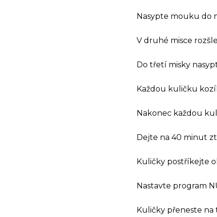
Nasypte mouku do m
V druhé misce rozšle
Do třetí misky nasyp
Každou kuličku kozíh
Nakonec každou kuli
Dejte na 40 minut z
Kuličky postříkejte o
Nastavte program N
Kuličky přeneste na 