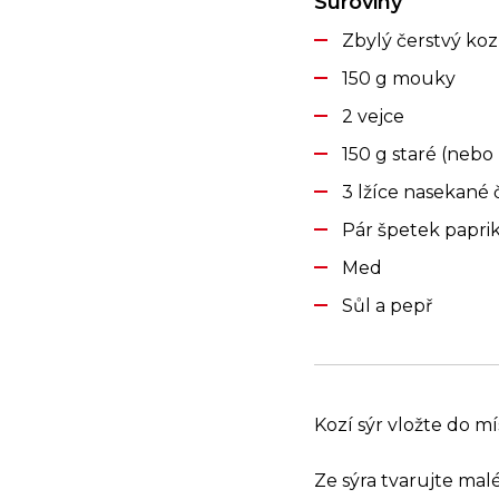
Suroviny
Zbylý čerstvý kozí
150 g mouky
2 vejce
150 g staré (neb
3 lžíce nasekané 
Pár špetek papri
Med
Sůl a pepř
Kozí sýr vložte do mí
Ze sýra tvarujte malé