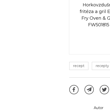
Horkovzduš
fritéza a gril 
Fry Oven & Gr
FW501815
recept
recepty
Autor