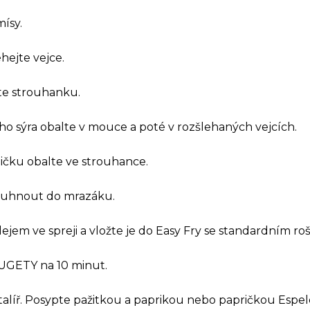
ísy.
hejte vejce.
te strouhanku.
o sýra obalte v mouce a poté v rozšlehaných vejcích.
čku obalte ve strouhance.
tuhnout do mrazáku.
lejem ve spreji a vložte je do Easy Fry se standardním ro
UGETY na 10 minut.
talíř. Posypte pažitkou a paprikou nebo papričkou Espel