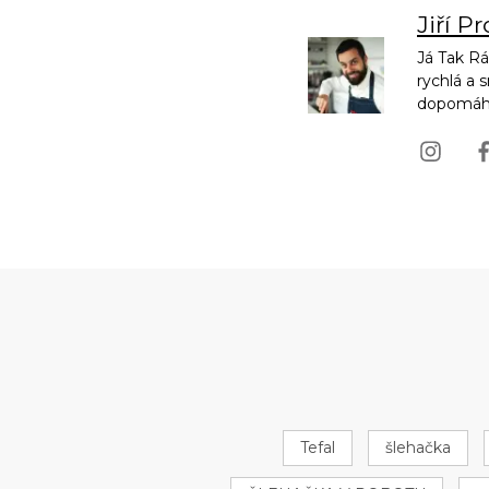
Jiří P
Já Tak Rá
rychlá a 
dopomáhej
Tefal
šlehačka