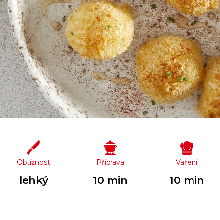
Obtížnost
Příprava
Vaření
lehký
10 min
10 min