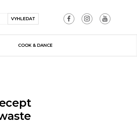
VYHLEDAT
COOK & DANCE
recept
owaste