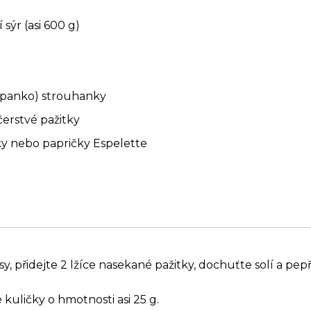
 sýr (asi 600 g)
o panko) strouhanky
čerstvé pažitky
ky nebo papričky Espelette
sy, přidejte 2 lžíce nasekané pažitky, dochuťte solí a pe
 kuličky o hmotnosti asi 25 g.