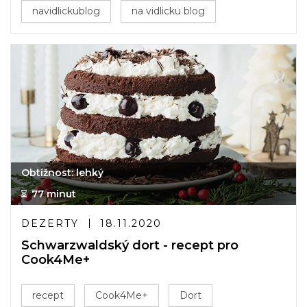
navidlickublog
na vidlicku blog
Obtížnost: lehký
77 minut
DEZERTY
18.11.2020
Schwarzwaldský dort - recept pro
Cook4Me+
recept
Cook4Me+
Dort