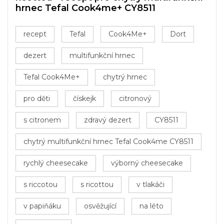
hrnec Tefal Cook4me+ CY8511
recept
Tefal
Cook4Me+
Dort
dezert
multifunkční hrnec
Tefal Cook4Me+
chytrý hrnec
pro děti
čískejk
citronový
s citronem
zdravý dezert
CY8511
chytrý multifunkční hrnec Tefal Cook4me CY8511
rychlý cheesecake
výborný cheesecake
s riccotou
s ricottou
v tlakáči
v papiňáku
osvěžující
na léto