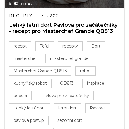
85 minut
RECEPTY
3.5.2021
Lehký letní dort Pavlova pro začátečníky
- recept pro Masterchef Grande QB813
recept
Tefal
recepty
Dort
masterchef
masterchef grande
Masterchef Grande QB813
robot
kuchyňský robot
QB813
inspirace
pečení
Pavlova pro začátečníky
Lehký letní dort
letní dort
Pavlova
pavlova postup
sezónní dort