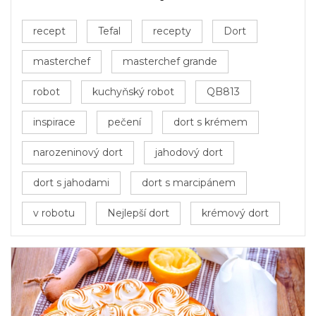
recept
Tefal
recepty
Dort
masterchef
masterchef grande
robot
kuchyňský robot
QB813
inspirace
pečení
dort s krémem
narozeninový dort
jahodový dort
dort s jahodami
dort s marcipánem
v robotu
Nejlepší dort
krémový dort