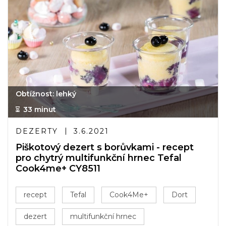
Obtížnost: lehký
33 minut
DEZERTY
3.6.2021
Piškotový dezert s borůvkami - recept
pro chytrý multifunkční hrnec Tefal
Cook4me+ CY8511
recept
Tefal
Cook4Me+
Dort
dezert
multifunkční hrnec