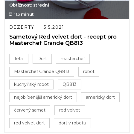
Obtížnost: střední
115 minut
DEZERTY
3.5.2021
Sametový Red velvet dort - recept pro
Masterchef Grande QB813
Tefal
Dort
masterchef
Masterchef Grande QB813
robot
kuchyňský robot
QB813
nejoblíbenější americký dort
americký dort
červený samet
red velvet
red velvet dort
dort v robotu