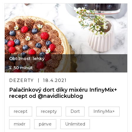
Obtížnost: lehký
50 minut
DEZERTY
18.4.2021
Palačinkový dort díky mixéru InfinyMix+
recept od @navidlickublog
recept
recepty
Dort
InfinyMix+
mixér
pánve
Unlimited