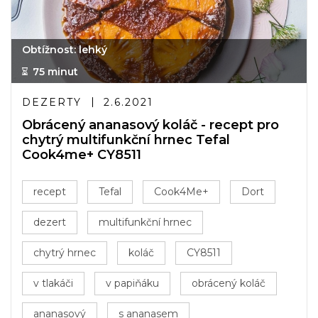
Obtížnost: lehký
75 minut
DEZERTY
2.6.2021
Obrácený ananasový koláč - recept pro
chytrý multifunkční hrnec Tefal
Cook4me+ CY8511
recept
Tefal
Cook4Me+
Dort
dezert
multifunkční hrnec
chytrý hrnec
koláč
CY8511
v tlakáči
v papiňáku
obrácený koláč
ananasový
s ananasem