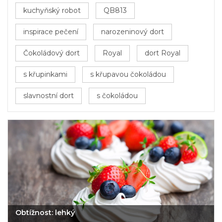
kuchyňský robot
QB813
inspirace pečení
narozeninový dort
Čokoládový dort
Royal
dort Royal
s křupinkami
s křupavou čokoládou
slavnostní dort
s čokoládou
Obtížnost: lehký