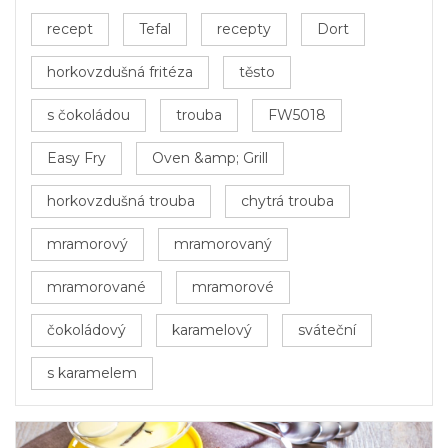
recept
Tefal
recepty
Dort
horkovzdušná fritéza
těsto
s čokoládou
trouba
FW5018
Easy Fry
Oven &amp; Grill
horkovzdušná trouba
chytrá trouba
mramorový
mramorovaný
mramorované
mramorové
čokoládový
karamelový
sváteční
s karamelem