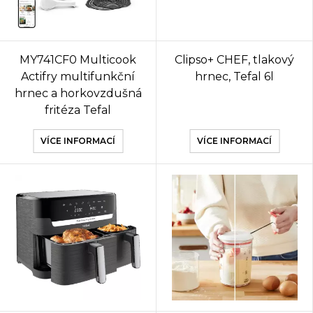
MY741CF0 Multicook
Clipso+ CHEF, tlakový
Actifry multifunkční
hrnec, Tefal 6l
hrnec a horkovzdušná
fritéza Tefal
VÍCE INFORMACÍ
VÍCE INFORMACÍ