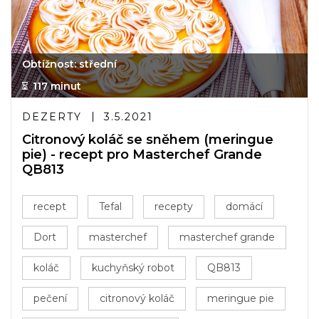
Obtížnost: střední
117 minut
DEZERTY
3.5.2021
Citronový koláč se sněhem (meringue
pie) - recept pro Masterchef Grande
QB813
recept
Tefal
recepty
domácí
Dort
masterchef
masterchef grande
koláč
kuchyňský robot
QB813
pečení
citronový koláč
meringue pie