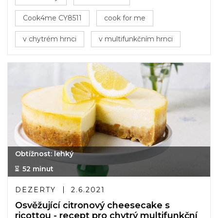
Cook4me CY8511
cook for me
v chytrém hrnci
v multifunkčním hrnci
Obtížnost: lehký
52 minut
DEZERTY
2.6.2021
Osvěžující citronový cheesecake s
ricottou - recept pro chytrý multifunkční