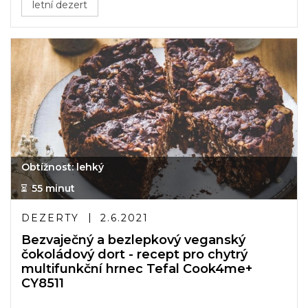
letní dezert
Obtížnost: lehký
55 minut
DEZERTY
2.6.2021
Bezvaječný a bezlepkový veganský
čokoládový dort - recept pro chytrý
multifunkční hrnec Tefal Cook4me+
CY8511