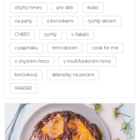
chytrý hrnec
pro děti
koláč
na party
s borůvkami
rychlý dezert
CY8511
rychlý
v tlakáči
v papiňáku
letní dezert
cook for me
v chytrém hrnci
v multifunkčním hrnci
borůvkový
skleničky na pečení
XA6060