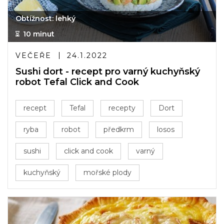
Obtížnost: lehký
10 minut
VEČEŘE
24.1.2022
Sushi dort - recept pro varný kuchyňský
robot Tefal Click and Cook
recept
Tefal
recepty
Dort
ryba
robot
předkrm
losos
sushi
click and cook
varný
kuchyňský
mořské plody