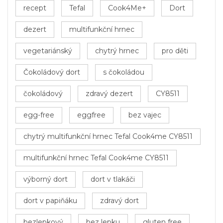
recept
Tefal
Cook4Me+
Dort
dezert
multifunkční hrnec
vegetariánský
chytrý hrnec
pro děti
Čokoládový dort
s čokoládou
čokoládový
zdravý dezert
CY8511
egg-free
eggfree
bez vajec
chytrý multifunkční hrnec Tefal Cook4me CY8511
multifunkční hrnec Tefal Cook4me CY8511
výborný dort
dort v tlakáči
dort v papiňáku
zdravý dort
bezlepkový
bez lepku
gluten free