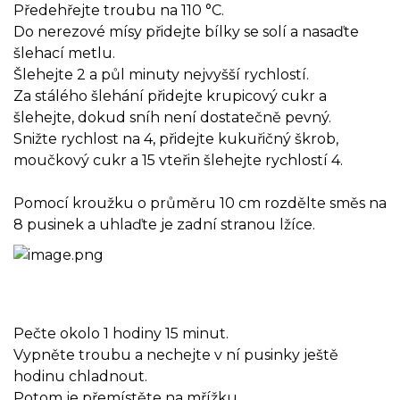
Předehřejte troubu na 110 °C.
Do nerezové mísy přidejte bílky se solí a nasaďte
šlehací metlu.
Šlehejte 2 a půl minuty nejvyšší rychlostí.
Za stálého šlehání přidejte krupicový cukr a
šlehejte, dokud sníh není dostatečně pevný.
Snižte rychlost na 4, přidejte kukuřičný škrob,
moučkový cukr a 15 vteřin šlehejte rychlostí 4.
Pomocí kroužku o průměru 10 cm rozdělte směs na
8 pusinek a uhlaďte je zadní stranou lžíce.
Pečte okolo 1 hodiny 15 minut.
Vypněte troubu a nechejte v ní pusinky ještě
hodinu chladnout.
Potom je přemístěte na mřížku.