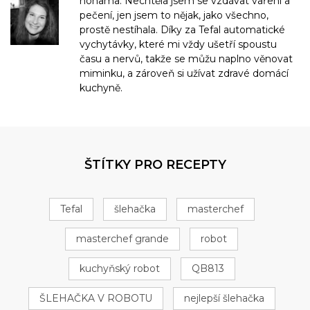
nohama. Nechtěla jsem se vzdávat vaření a
pečení, jen jsem to nějak, jako všechno,
prostě nestíhala. Díky za Tefal automatické
vychytávky, které mi vždy ušetří spoustu
času a nervů, takže se můžu naplno věnovat
miminku, a zároveň si užívat zdravé domácí
kuchyně.
ŠTÍTKY PRO RECEPTY
Tefal
šlehačka
masterchef
masterchef grande
robot
kuchyňský robot
QB813
ŠLEHAČKA V ROBOTU
nejlepší šlehačka