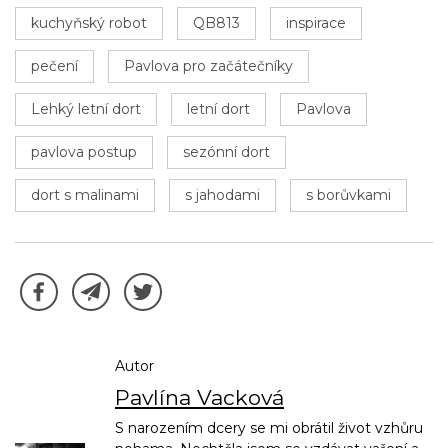
kuchyňský robot
QB813
inspirace
pečení
Pavlova pro začátečníky
Lehký letní dort
letní dort
Pavlova
pavlova postup
sezónní dort
dort s malinami
s jahodami
s borůvkami
Autor
Pavlína Vacková
S narozením dcery se mi obrátil život vzhůru