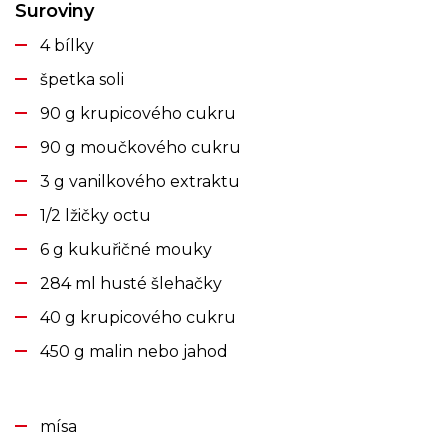
Suroviny
4 bílky
špetka soli
90 g krupicového cukru
90 g moučkového cukru
3 g vanilkového extraktu
1/2 lžičky octu
6 g kukuřičné mouky
284 ml husté šlehačky
40 g krupicového cukru
450 g malin nebo jahod
mísa