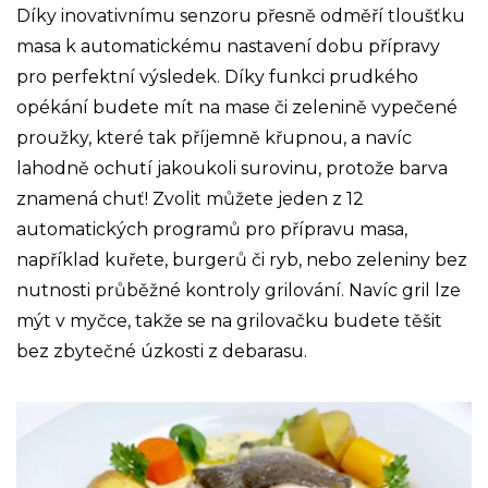
Díky inovativnímu senzoru přesně odměří tloušťku
masa k automatickému nastavení dobu přípravy
pro perfektní výsledek. Díky funkci prudkého
opékání budete mít na mase či zelenině vypečené
proužky, které tak příjemně křupnou, a navíc
lahodně ochutí jakoukoli surovinu, protože barva
znamená chuť! Zvolit můžete jeden z 12
automatických programů pro přípravu masa,
například kuřete, burgerů či ryb, nebo zeleniny bez
nutnosti průběžné kontroly grilování. Navíc gril lze
mýt v myčce, takže se na grilovačku budete těšit
bez zbytečné úzkosti z debarasu.