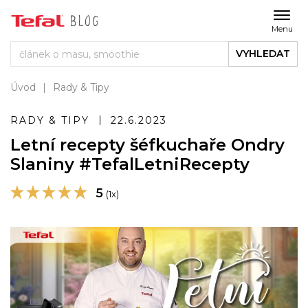
Menu
VYHLEDAT
Úvod
Rady & Tipy
RADY & TIPY
22.6.2023
Letní recepty šéfkuchaře Ondry
Slaniny #TefalLetniRecepty
5
(1x)