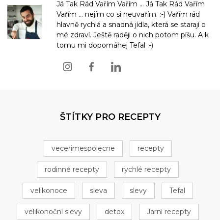
Já Tak Rád Vařím Vařím ... Já Tak Rád Vařím
Vařím ... nejím co si neuvařím. :-) Vařím rád
hlavně rychlá a snadná jídla, která se starají o
mé zdraví. Ještě raději o nich potom píšu. A k
tomu mi dopomáhej Tefal :-)
ŠTÍTKY PRO RECEPTY
vecerimespolecne
recepty
rodinné recepty
rychlé recepty
velikonoce
sleva
slevy
Tefal
velikonoční slevy
detox
Jarní recepty