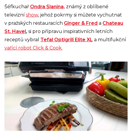
Šéfkuchař
Ondra Slanina,
známý z oblíbené
televizní
show
, jehož pokrmy si můžete vychutnat
v pražských restauracích
Ginger & Fred
a
Chateau
St. Havel
,
si pro přípravu inspirativních letních
receptů vybral
Tefal Optigrill Elite XL
a multifukční
vařící robot Click & Cook.