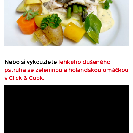
Nebo si vykouzlete
lehkého dušeného
pstruha se zeleninou a holandskou omáčkou
v Click & Cook.