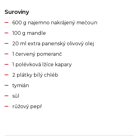
Suroviny
600 g najemno nakrájený mečoun
100 g mandle
20 ml extra panenský olivový olej
1 červený pomeranč
1 polévková lžíce kapary
2 plátky bílý chléb
tymián
sůl
růžový pepř