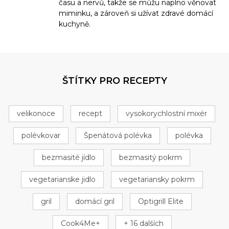
času a nervů, takže se můžu naplno věnovat
miminku, a zároveň si užívat zdravé domácí
kuchyně.
ŠTÍTKY PRO RECEPTY
velikonoce
recept
vysokorychlostní mixér
polévkovar
Špenátová polévka
polévka
bezmasité jídlo
bezmasitý pokrm
vegetarianske jidlo
vegetariansky pokrm
gril
domácí gril
Optigrill Elite
Cook4Me+
+ 16 dalších