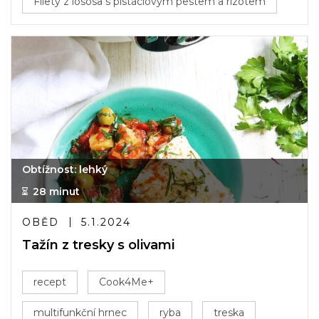
Filety z lososa s pistáciovým pestem a rizotem
Obtížnost: lehký
28 minut
OBĚD
5.1.2024
Tažín z tresky s olivami
recept
Cook4Me+
multifunkční hrnec
ryba
treska