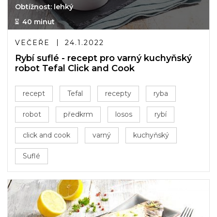
Obtížnost: lehký
40 minut
VEČEŘE
24.1.2022
Rybí suflé - recept pro varný kuchyňský
robot Tefal Click and Cook
recept
Tefal
recepty
ryba
robot
předkrm
losos
rybí
click and cook
varný
kuchyňský
Suflé