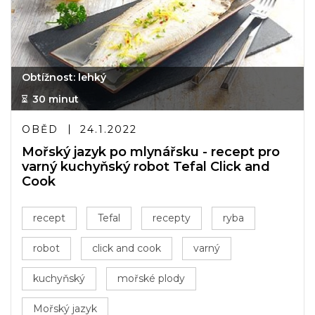
Obtížnost: lehký
30 minut
OBĚD
24.1.2022
Mořský jazyk po mlynářsku - recept pro
varný kuchyňský robot Tefal Click and
Cook
recept
Tefal
recepty
ryba
robot
click and cook
varný
kuchyňský
mořské plody
Mořský jazyk