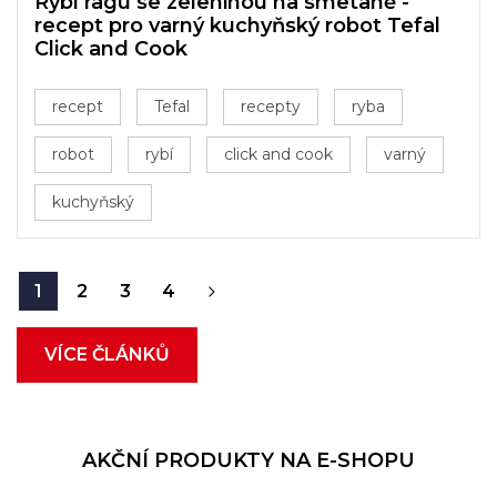
Rybí ragú se zeleninou na smetaně -
recept pro varný kuchyňský robot Tefal
Click and Cook
recept
Tefal
recepty
ryba
robot
rybí
click and cook
varný
kuchyňský
1
2
3
4
VÍCE ČLÁNKŮ
AKČNÍ PRODUKTY NA E-SHOPU