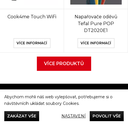
Cook4me Touch WiFi
Napařovače oděvů
Tefal Pure POP
DT2020E1
VÍCE INFORMACÍ
VÍCE INFORMACÍ
VÍCE PRODUKTŮ
Abychom mohli náš web vylepšovat, potřebujeme si o
Večeříme společně
návštěvnícíh ukládat soubory Cookies.
Tefal
ZAKÁZAT VŠE
NASTAVENÍ
POVOLIT VŠE
Recepty
Rady & Tipy
Příběhy
Recenze
Přílohy