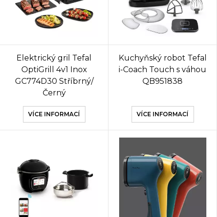
Elektrický gril Tefal
Kuchyňský robot Tefal
OptiGrill 4v1 Inox
i-Coach Touch s váhou
GC774D30 Stříbrný/
QB951838
Černý
VÍCE INFORMACÍ
VÍCE INFORMACÍ