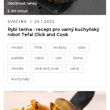
Obtížnost: lehký
80 minut
SVAČINA
24.1.2022
Rybí terina - recept pro varný kuchyňský
robot Tefal Click and Cook
recept
Tefal
recepty
ryba
paštika
robot
rybí
terina
terinka
click and cook
varný
kuchyňský