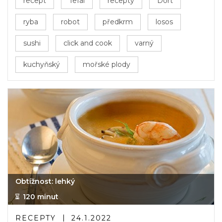
recept
Tefal
recepty
Dort
ryba
robot
předkrm
losos
sushi
click and cook
varný
kuchyňský
mořské plody
Obtížnost: lehký
120 minut
RECEPTY
24.1.2022