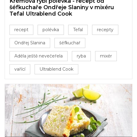
Krémová rybí polévka - recept od
šéfkuchaře Ondřeje Slaniny v mixéru
Tefal Ultrablend Cook
recept
polévka
Tefal
recepty
Ondřej Slanina
šéfkuchař
Adéla ještě nevečeřela
ryba
mixér
vařící
Ultrablend Cook