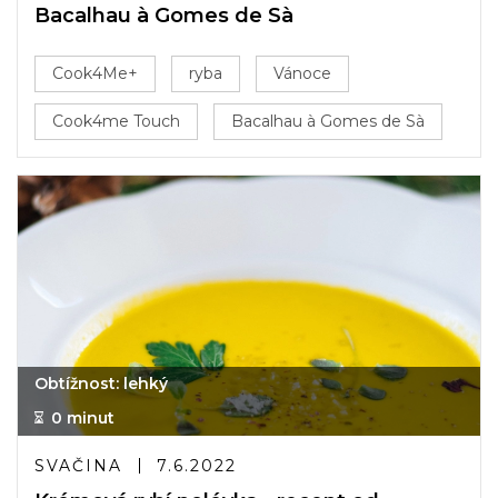
Bacalhau à Gomes de Sà
Cook4Me+
ryba
Vánoce
Cook4me Touch
Bacalhau à Gomes de Sà
Obtížnost: lehký
0 minut
SVAČINA
7.6.2022