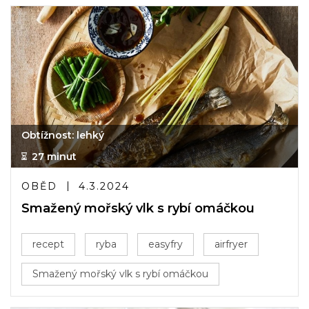
Obtížnost: lehký
27 minut
OBĚD
4.3.2024
Smažený mořský vlk s rybí omáčkou
recept
ryba
easyfry
airfryer
Smažený mořský vlk s rybí omáčkou