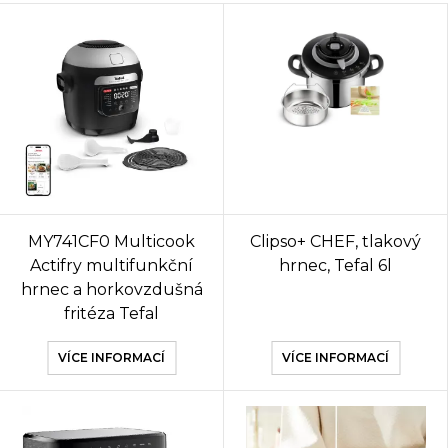
MY741CF0 Multicook
Clipso+ CHEF, tlakový
Actifry multifunkční
hrnec, Tefal 6l
hrnec a horkovzdušná
fritéza Tefal
VÍCE INFORMACÍ
VÍCE INFORMACÍ