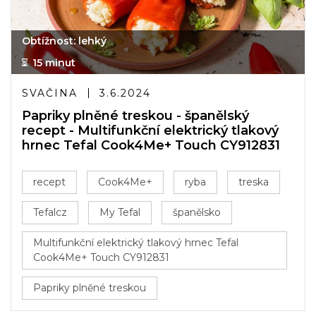
Obtížnost: lehký
15 minut
SVAČINA
3.6.2024
Papriky plněné treskou - španělský
recept - Multifunkční elektrický tlakový
hrnec Tefal Cook4Me+ Touch CY912831
recept
Cook4Me+
ryba
treska
Tefalcz
My Tefal
španělsko
Multifunkční elektrický tlakový hrnec Tefal
Cook4Me+ Touch CY912831
Papriky plněné treskou