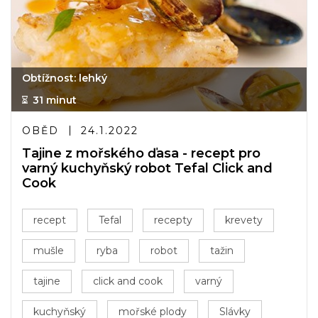
Obtížnost: lehký
31 minut
OBĚD
24.1.2022
Tajine z mořského ďasa - recept pro
varný kuchyňský robot Tefal Click and
Cook
recept
Tefal
recepty
krevety
mušle
ryba
robot
tažin
tajine
click and cook
varný
kuchyňský
mořské plody
Slávky