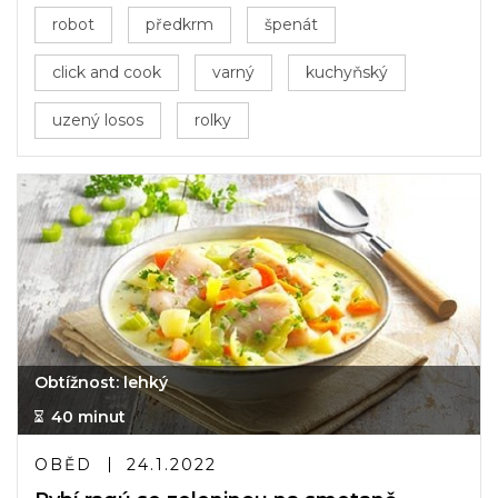
robot
předkrm
špenát
click and cook
varný
kuchyňský
uzený losos
rolky
Obtížnost: lehký
40 minut
OBĚD
24.1.2022