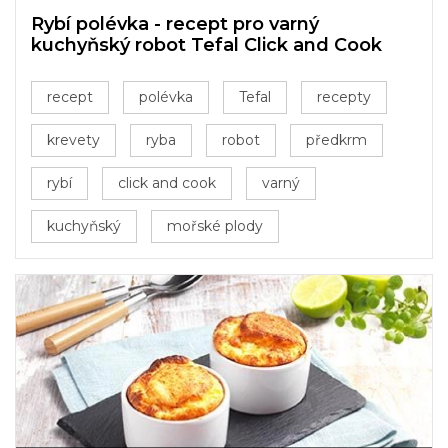
Rybí polévka - recept pro varný
kuchyňský robot Tefal Click and Cook
recept
polévka
Tefal
recepty
krevety
ryba
robot
předkrm
rybí
click and cook
varný
kuchyňský
mořské plody