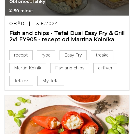
Obtížnost: lehký
50 minut
OBĚD
13.6.2024
Fish and chips - Tefal Dual Easy Fry & Grill
2v1 EY905 - recept od Martina Kolníka
recept
ryba
Easy Fry
treska
Martin Kolník
Fish and chips
airfryer
Tefalcz
My Tefal