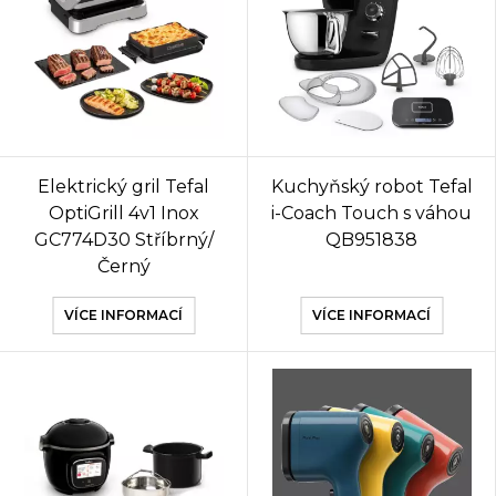
Elektrický gril Tefal
Kuchyňský robot Tefal
OptiGrill 4v1 Inox
i-Coach Touch s váhou
GC774D30 Stříbrný/
QB951838
Černý
VÍCE INFORMACÍ
VÍCE INFORMACÍ