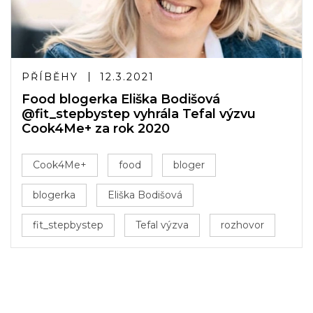
PŘÍBĚHY
12.3.2021
Food blogerka Eliška Bodišová
@fit_stepbystep vyhrála Tefal výzvu
Cook4Me+ za rok 2020
Cook4Me+
food
bloger
blogerka
Eliška Bodišová
fit_stepbystep
Tefal výzva
rozhovor