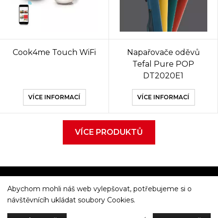
Cook4me Touch WiFi
Napařovače oděvů
Tefal Pure POP
DT2020E1
VÍCE INFORMACÍ
VÍCE INFORMACÍ
VÍCE PRODUKTŮ
Abychom mohli náš web vylepšovat, potřebujeme si o
Večeříme společně
návštěvnícíh ukládat soubory Cookies.
Tefal