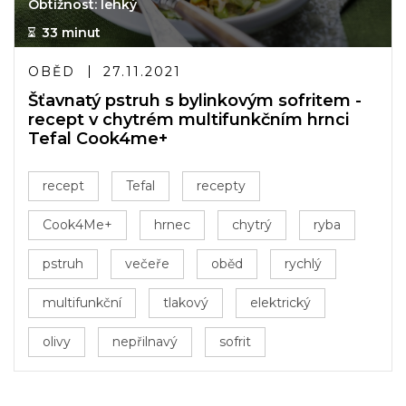
Obtížnost: lehký
33 minut
OBĚD
27.11.2021
Šťavnatý pstruh s bylinkovým sofritem -
recept v chytrém multifunkčním hrnci
Tefal Cook4me+
recept
Tefal
recepty
Cook4Me+
hrnec
chytrý
ryba
pstruh
večeře
oběd
rychlý
multifunkční
tlakový
elektrický
olivy
nepřilnavý
sofrit