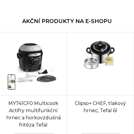
AKČNÍ PRODUKTY NA E-SHOPU
MY741CF0 Multicook
Clipso+ CHEF, tlakový
Actifry multifunkční
hrnec, Tefal 6l
hrnec a horkovzdušná
fritéza Tefal