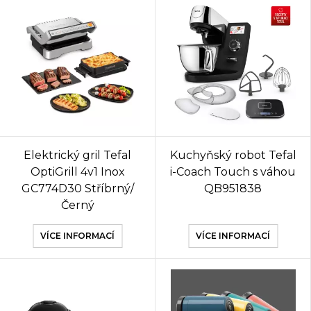
Elektrický gril Tefal
Kuchyňský robot Tefal
OptiGrill 4v1 Inox
i-Coach Touch s váhou
GC774D30 Stříbrný/
QB951838
Černý
VÍCE INFORMACÍ
VÍCE INFORMACÍ