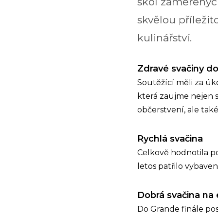
škol zaměřených
skvělou příležit
kulinářství.
Zdravé svačiny do
Soutěžící měli za úk
která zaujme nejen s
občerstvení, ale ta
Rychlá svačina
Celkově hodnotila po
letos patřilo vybav
Dobrá svačina na 
Do Grande finále pos