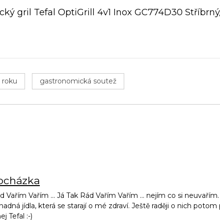
ický gril Tefal OptiGrill 4v1 Inox GC774D30 Stříbrn
 roku
gastronomická soutež
rocházka
d Vařím Vařím ... Já Tak Rád Vařím Vařím ... nejím co si neuvařím. 
snadná jídla, která se starají o mé zdraví. Ještě raději o nich poto
 Tefal :-)