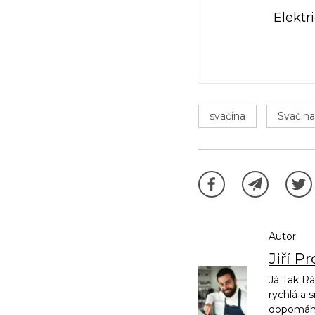
Elektr
svačina
Svačina
Autor
Jiří P
Já Tak Rá
rychlá a 
dopomáhej