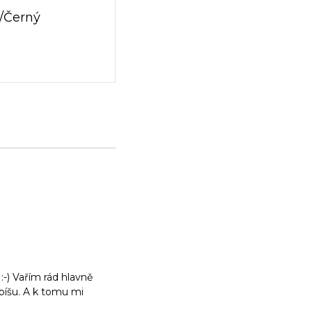
ý/Černý
:-) Vařím rád hlavně
m píšu. A k tomu mi