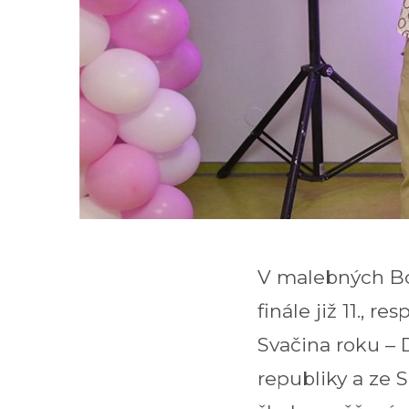
V malebných Boř
finále již 11., 
Svačina roku – D
republiky a ze 