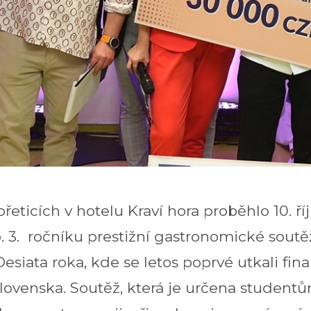
eticích v hotelu Kraví hora proběhlo 10. ř
resp. 3. ročníku prestižní gastronomické sout
esiata roka, kde se letos poprvé utkali fina
Slovenska. Soutěž, která je určena student