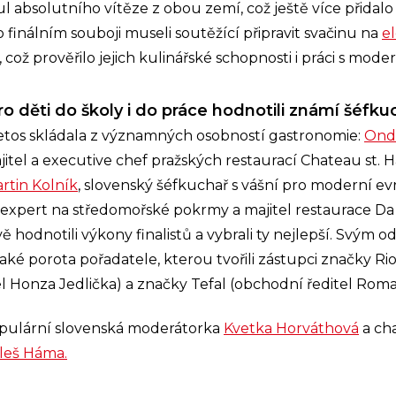
ul absolutního vítěze z obou zemí, což ještě více přidalo
 finálním souboji museli soutěžící připravit svačinu na
e
, což prověřilo jejich kulinářské schopnosti i práci s moder
ro děti do školy i do práce hodnotili známí šéfku
etos skládala z významných osobností gastronomie:
Ondr
itel a executive chef pražských restaurací Chateau st. H
rtin Kolník
, slovenský šéfkuchař s vášní pro moderní e
ký expert na středomořské pokrmy a majitel restaurace Da
vě hodnotili výkony finalistů a vybrali ty nejlepší. Svý
také porota pořadatele, kterou tvořili zástupci značky Ri
l Honza Jedlička) a značky Tefal (obchodní ředitel Roma
opulární slovenská moderátorka
Kvetka Horváthová
a cha
leš Háma.