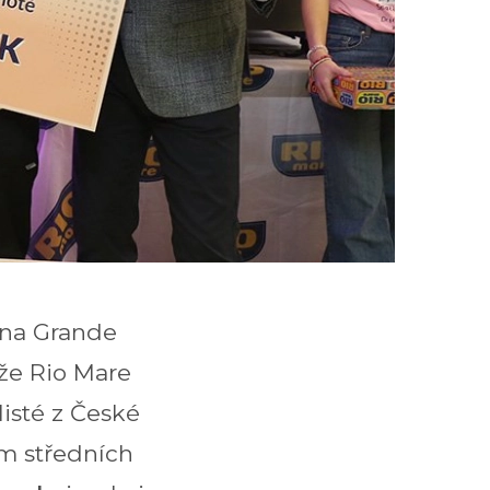
íjna Grande
ěže Rio Mare
listé z České
ům středních