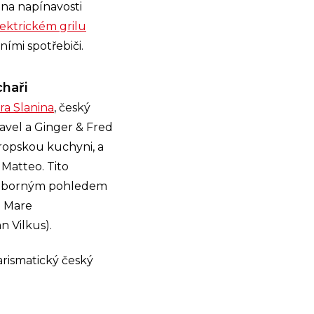
 na napínavosti
lektrickém grilu
ními spotřebiči.
chaři
a Slanina
, český
avel a Ginger & Fred
vropskou kuchyni, a
 Matteo. Tito
m odborným pohledem
o Mare
n Vilkus).
rismatický český