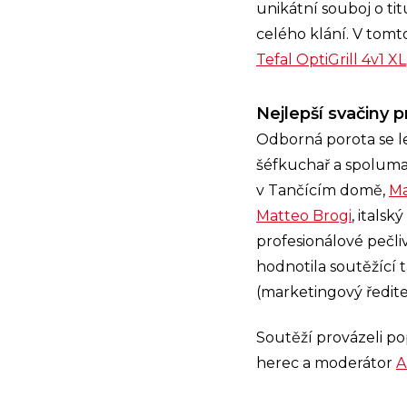
unikátní souboj o tit
celého klání. V tomto
Tefal OptiGrill 4v1 XL
Nejlepší svačiny p
Odborná porota se l
šéfkuchař a spolumaj
v Tančícím domě,
Ma
Matteo Brogi
, itals
profesionálové pečli
hodnotila soutěžící 
(marketingový ředite
Soutěží provázeli p
herec a moderátor
A