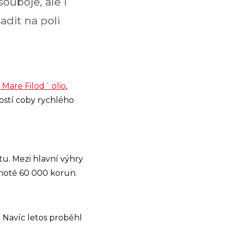
ouboje, ale i
adit na poli
 Mare Filod´ olio
,
ností coby rychlého
u. Mezi hlavní výhry
notě 60 000 korun.
. Navíc letos proběhl