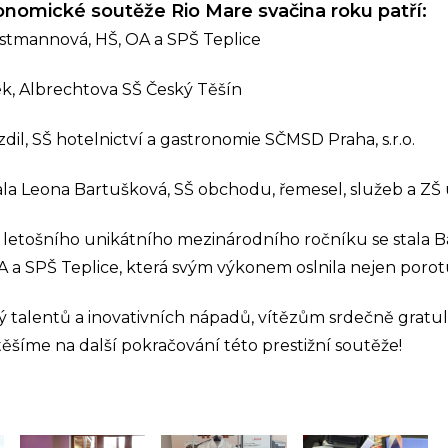
onomické soutěže Rio Mare svačina roku patří:
estmannová, HŠ, OA a SPŠ Teplice
ek, Albrechtova SŠ Český Těšín
zdil, SŠ hotelnictví a gastronomie SČMSD Praha, s.r.o.
ala Leona Bartušková, SŠ obchodu, řemesel, služeb a ZŠ
letošního unikátního mezinárodního ročníku se stala B
a SPŠ Teplice, která svým výkonem oslnila nejen porotu, 
ý talentů a inovativních nápadů, vítězům srdečně gratul
těšíme na další pokračování této prestižní soutěže!