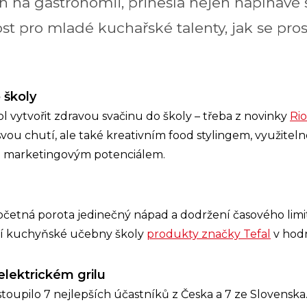
 na gastronomii, přinesla nejen napínavé s
ost pro mladé kuchařské talenty, jak se pros
 školy
ol vytvořit zdravou svačinu do školy – třeba z novinky
Rio
vou chutí, ale také kreativním food stylingem, využitel
ké marketingovým potenciálem.
četná porota jedinečný nápad a dodržení časového limit
ení kuchyňské učebny školy
produkty značky Tefal
v hod
elektrickém grilu
toupilo 7 nejlepších účastníků z Česka a 7 ze Slovenska