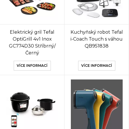
Elektrický gril Tefal
Kuchyňský robot Tefal
OptiGrill 4v1 Inox
i-Coach Touch s váhou
GC774D30 Stříbrný/
QB951838
Černý
VÍCE INFORMACÍ
VÍCE INFORMACÍ