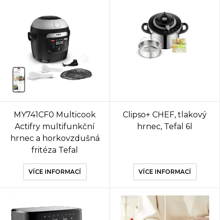
MY741CF0 Multicook
Clipso+ CHEF, tlakový
Actifry multifunkční
hrnec, Tefal 6l
hrnec a horkovzdušná
fritéza Tefal
VÍCE INFORMACÍ
VÍCE INFORMACÍ