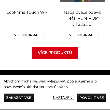
Cook4me Touch WiFi
Napařovače oděvů
Tefal Pure POP
DT2020E1
VÍCE INFORMACÍ
VÍCE INFORMACÍ
VÍCE PRODUKTŮ
Abychom mohli náš web vylepšovat, potřebujeme si o
Večeříme společně
návštěvnícíh ukládat soubory Cookies.
Tefal
ZAKÁZAT VŠE
NASTAVENÍ
POVOLIT VŠE
Recepty
Rady & Tipy
Příběhy
Recenze
Přílohy