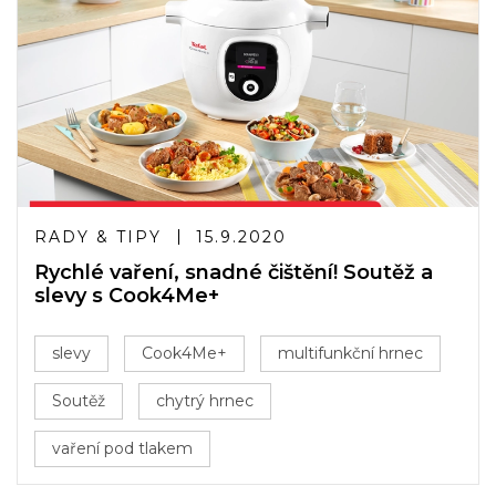
RADY & TIPY
15.9.2020
Rychlé vaření, snadné čištění! Soutěž a
slevy s Cook4Me+
slevy
Cook4Me+
multifunkční hrnec
Soutěž
chytrý hrnec
vaření pod tlakem