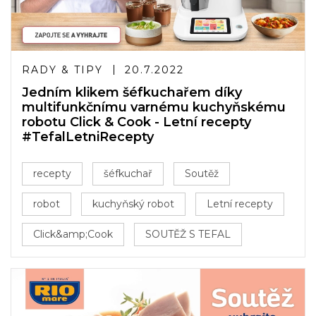
RADY & TIPY
20.7.2022
Jedním klikem šéfkuchařem díky
multifunkčnímu varnému kuchyňskému
robotu Click & Cook - Letní recepty
#TefalLetniRecepty
recepty
šéfkuchař
Soutěž
robot
kuchyňský robot
Letní recepty
Click&amp;Cook
SOUTĚŽ S TEFAL