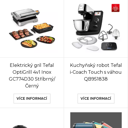
Elektrický gril Tefal
Kuchyňský robot Tefal
OptiGrill 4v1 Inox
i-Coach Touch s váhou
GC774D30 Stříbrný/
QB951838
Černý
VÍCE INFORMACÍ
VÍCE INFORMACÍ