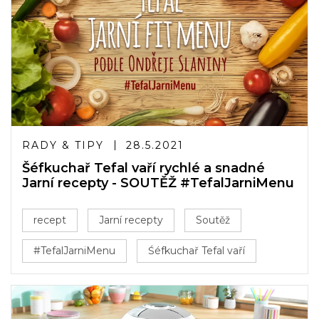
RADY & TIPY
28.5.2021
Šéfkuchař Tefal vaří rychlé a snadné
Jarní recepty - SOUTĚŽ #TefalJarniMenu
recept
Jarní recepty
Soutěž
#TefalJarniMenu
Śéfkuchař Tefal vaří