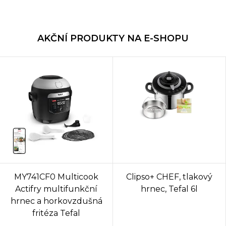
AKČNÍ PRODUKTY NA E-SHOPU
MY741CF0 Multicook
Clipso+ CHEF, tlakový
Actifry multifunkční
hrnec, Tefal 6l
hrnec a horkovzdušná
fritéza Tefal