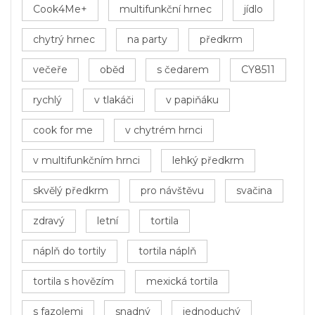
Cook4Me+
multifunkční hrnec
jídlo
chytrý hrnec
na party
předkrm
večeře
oběd
s čedarem
CY8511
rychlý
v tlakáči
v papiňáku
cook for me
v chytrém hrnci
v multifunkčním hrnci
lehký předkrm
skvělý předkrm
pro návštěvu
svačina
zdravý
letní
tortila
náplň do tortily
tortila náplň
tortila s hovězím
mexická tortila
s fazolemi
snadný
jednoduchý