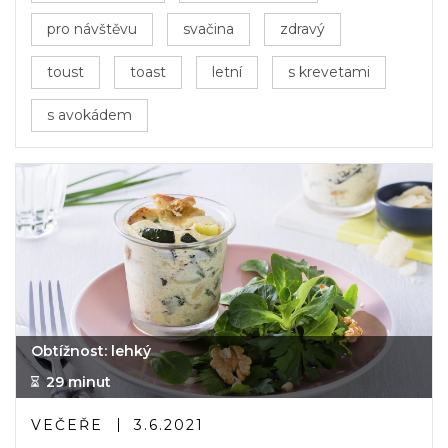
pro návštěvu
svačina
zdravý
toust
toast
letní
s krevetami
s avokádem
Obtížnost: lehký
29 minut
VEČEŘE
3.6.2021