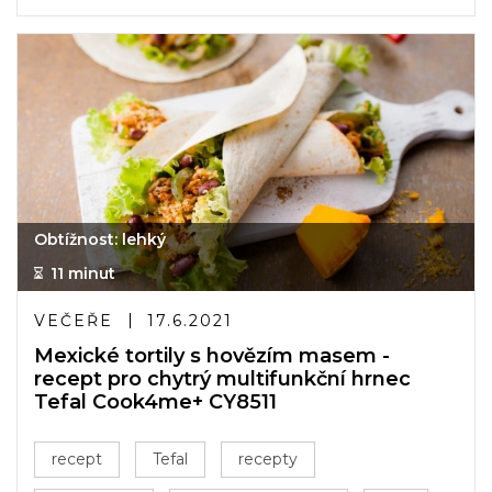
Obtížnost: lehký
11 minut
VEČEŘE
17.6.2021
Mexické tortily s hovězím masem -
recept pro chytrý multifunkční hrnec
Tefal Cook4me+ CY8511
recept
Tefal
recepty