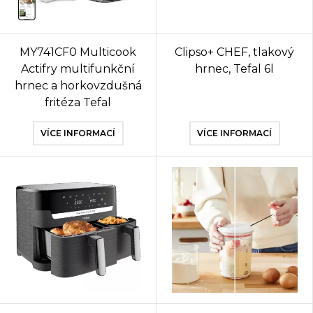
MY741CF0 Multicook
Clipso+ CHEF, tlakový
Actifry multifunkční
hrnec, Tefal 6l
hrnec a horkovzdušná
fritéza Tefal
VÍCE INFORMACÍ
VÍCE INFORMACÍ