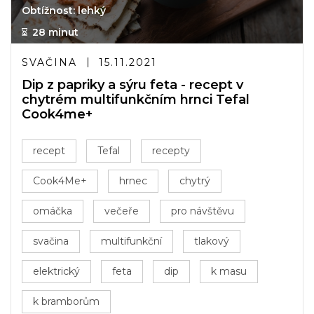
Obtížnost: lehký
28 minut
SVAČINA
15.11.2021
Dip z papriky a sýru feta - recept v
chytrém multifunkčním hrnci Tefal
Cook4me+
recept
Tefal
recepty
Cook4Me+
hrnec
chytrý
omáčka
večeře
pro návštěvu
svačina
multifunkční
tlakový
elektrický
feta
dip
k masu
k bramborům