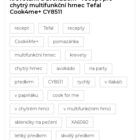
chytrý multifunkční hrnec Tefal
Cook4me+ CY8511
recept
Tefal
recepty
Cook4Me+
pomazánka
multifunkční hrnec
krevety
chytrý hrnec
avokádo
na party
předkrm
CY8511
rychlý
v tlakáči
v papiňáku
cook for me
v chytrém hrnci
v multifunkčním hrnci
skleničky na pečení
XA6060
lehký předkrm
skvělý předkrm