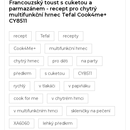
Francouzský toust s cuketou a
parmazánem - recept pro chytrý
multifunkční hrnec Tefal Cook4me+
CY8511
recept
Tefal
recepty
Cook4Me+
multifunkční hrnec
chytrý hrnec
pro děti
na party
předkrm
s cuketou
CY8511
rychlý
v tlakáči
v papiňáku
cook for me
v chytrém hrnci
v multifunkčním hrnci
skleničky na pečení
XA6060
lehký předkrm