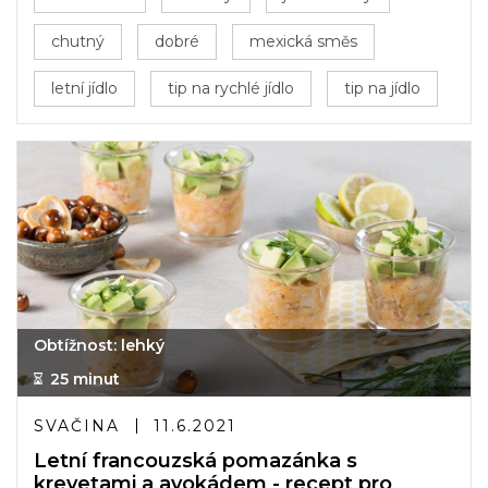
chutný
dobré
mexická směs
letní jídlo
tip na rychlé jídlo
tip na jídlo
Obtížnost: lehký
25 minut
SVAČINA
11.6.2021
Letní francouzská pomazánka s
krevetami a avokádem - recept pro