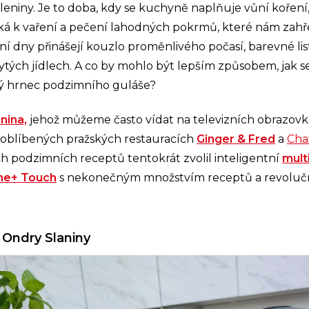
leniny. Je to doba, kdy se kuchyně naplňuje vůní koření,
á k vaření a pečení lahodných pokrmů, které nám zahřej
 dny přinášejí kouzlo proměnlivého počasí, barevné lis
ytých jídlech. A co by mohlo být lepším způsobem, jak se
ný hrnec podzimního guláše?
nina,
jehož můžeme často vídat na televizních obrazovká
oblíbených pražských restauracích
Ginger & Fred
a
Cha
ích podzimních receptů tentokrát zvolil inteligentní
mult
me+ Touch
s nekonečným množstvím receptů a revoluč
 Ondry Slaniny