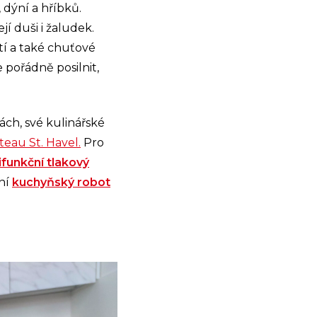
 dýní a hříbků.
í duši i žaludek.
tí a také chuťové
 pořádně posilnit,
ch, své kulinářské
teau St. Havel.
Pro
ifunkční tlakový
ní
kuchyňský robot