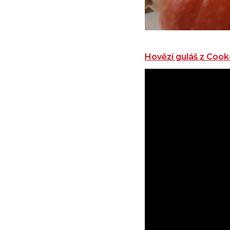
Hovězí guláš z Cook