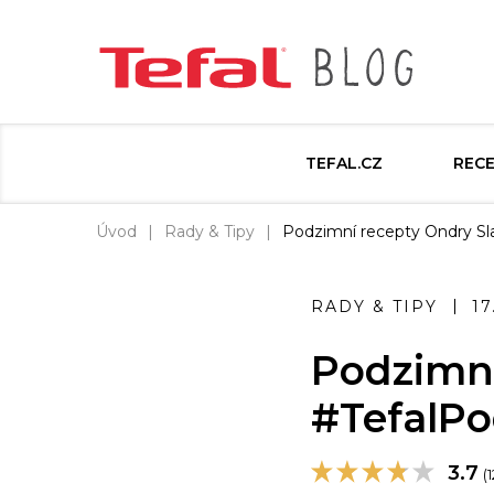
TEFAL.CZ
REC
Úvod
Rady & Tipy
Podzimní recepty Ondry Sl
RADY & TIPY
17
Podzimní
#TefalP
3.7
(