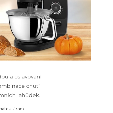
dou a oslavování
kombinace chutí
imních lahůdek.
ohatou úrodu