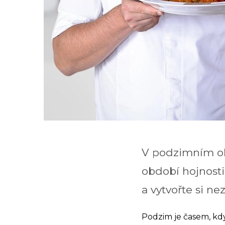
V podzimním obd
období hojnosti
a vytvořte si n
Podzim je časem, kd