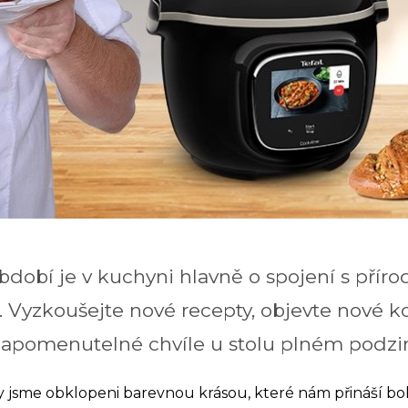
obí je v kuchyni hlavně o spojení s příro
. Vyzkoušejte nové recepty, objevte nové 
ezapomenutelné chvíle u stolu plném podz
y jsme obklopeni barevnou krásou, které nám přináší b