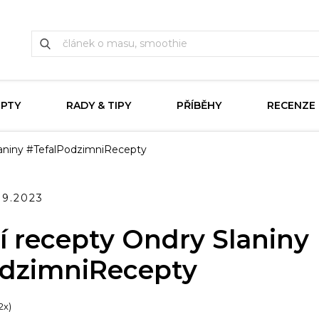
EPTY
RADY & TIPY
PŘÍBĚHY
RECENZE
aniny #TefalPodzimniRecepty
.9.2023
 recepty Ondry Slaniny
odzimniRecepty
12x)