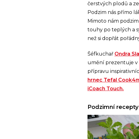
čerstvých plodů a ze
Podzim nás přímo lák
Mimoto nám podzimní
touhy po teplých a s
než si dopřát pořád
Šéfkuchař
Ondra Sla
umění prezentuje v 
přípravu inspirativn
hrnec Tefal Cook4
iCoach Touch.
Podzimní recepty