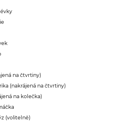
lévky
ie
vek
b
jená na čtvrtiny)
ika (nakrájená na čtvrtiny)
ájená na kolečka)
omáčka
z (volitelně)