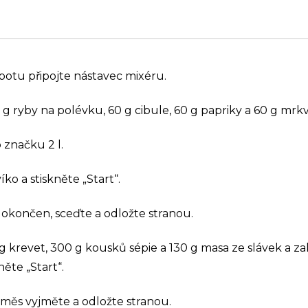
tu připojte nástavec mixéru.
 g ryby na polévku, 60 g cibule, 60 g papriky a 60 g mrkv
 značku 2 l.
íko a stiskněte „Start“.
okončen, sceďte a odložte stranou.
 g krevet, 300 g kousků sépie a 130 g masa ze slávek a z
něte „Start“.
měs vyjměte a odložte stranou.