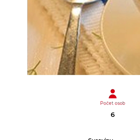
Počet osob
6