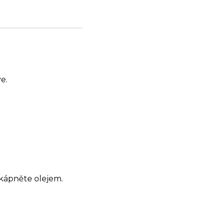
e.
akápněte olejem.