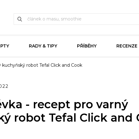
EPTY
RADY & TIPY
PŘÍBĚHY
RECENZE
ý kuchyňský robot Tefal Click and Cook
2022
évka - recept pro varný
ý robot Tefal Click and