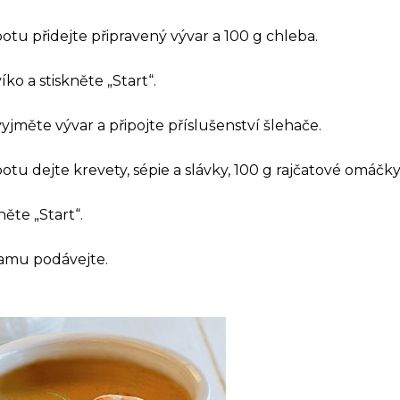
u přidejte připravený vývar a 100 g chleba.
íko a stiskněte „Start“.
jměte vývar a připojte příslušenství šlehače.
u dejte krevety, sépie a slávky, 100 g rajčatové omáčky, 
něte „Start“.
amu podávejte.