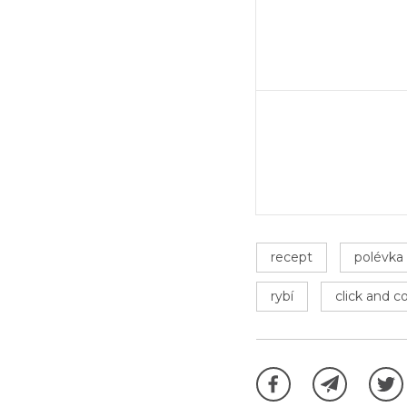
recept
polévka
rybí
click and c