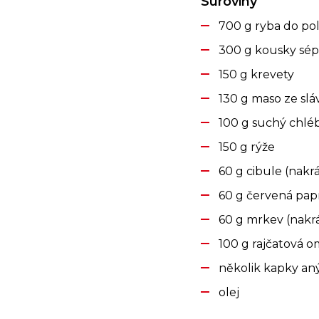
Suroviny
700 g ryba do po
300 g kousky sép
150 g krevety
130 g maso ze slá
100 g suchý chlé
150 g rýže
60 g cibule (nakrá
60 g červená papr
60 g mrkev (nakr
100 g rajčatová 
několik kapky aný
olej