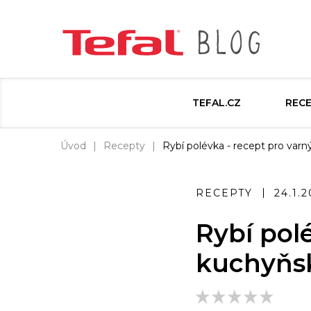
TEFAL.CZ
REC
Úvod
Recepty
Rybí polévka - recept pro varn
RECEPTY
24.1.
Rybí pol
kuchyňsk