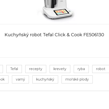
Kuchyňský robot Tefal Click & Cook FE506130
Tefal
recepty
krevety
ryba
robot
ook
varný
kuchyňský
mořské plody