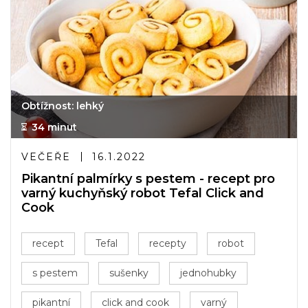
Obtížnost: lehký
34 minut
VEČEŘE
16.1.2022
Pikantní palmírky s pestem - recept pro
varný kuchyňský robot Tefal Click and
Cook
recept
Tefal
recepty
robot
s pestem
sušenky
jednohubky
pikantní
click and cook
varný