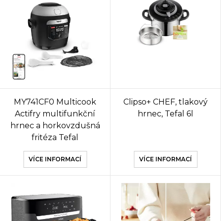
MY741CF0 Multicook
Clipso+ CHEF, tlakový
Actifry multifunkční
hrnec, Tefal 6l
hrnec a horkovzdušná
fritéza Tefal
VÍCE INFORMACÍ
VÍCE INFORMACÍ