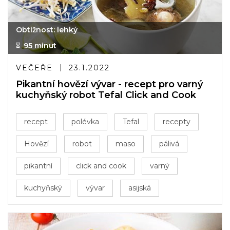
Obtížnost: lehký
95 minut
VEČEŘE
23.1.2022
Pikantní hovězí vývar - recept pro varný
kuchyňský robot Tefal Click and Cook
recept
polévka
Tefal
recepty
Hovězí
robot
maso
pálivá
pikantní
click and cook
varný
kuchyňský
vývar
asijská