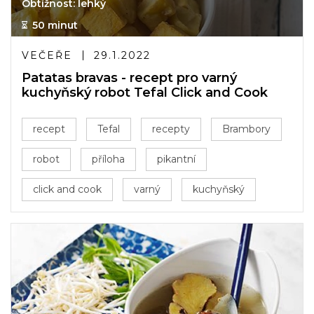
Obtížnost: lehký
50 minut
VEČEŘE
29.1.2022
Patatas bravas - recept pro varný
kuchyňský robot Tefal Click and Cook
recept
Tefal
recepty
Brambory
robot
příloha
pikantní
click and cook
varný
kuchyňský