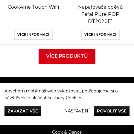
Cook4me Touch WiFi
Napařovače oděvů
Tefal Pure POP
DT2020E1
VÍCE INFORMACÍ
VÍCE INFORMACÍ
VÍCE PRODUKTŮ
Abychom mohli náš web vylepšovat, potřebujeme si o
Večeříme společně
návštěvnícíh ukládat soubory Cookies.
Tefal
ZAKÁZAT VŠE
NASTAVENÍ
POVOLIT VŠE
Recepty
Rady & Tipy
Příběhy
Recenze
Přílohy
Cook & Dance