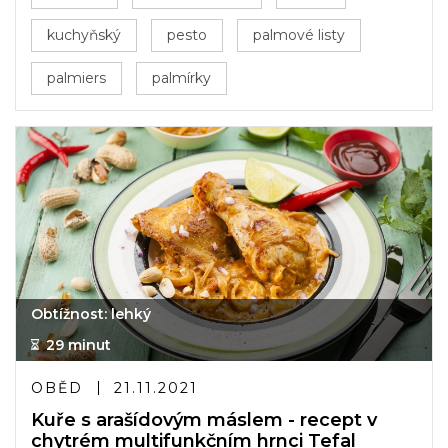
kuchyňský
pesto
palmové listy
palmiers
palmírky
Obtížnost: lehký
29 minut
OBĚD
21.11.2021
Kuře s arašídovým máslem - recept v
chytrém multifunkčním hrnci Tefal