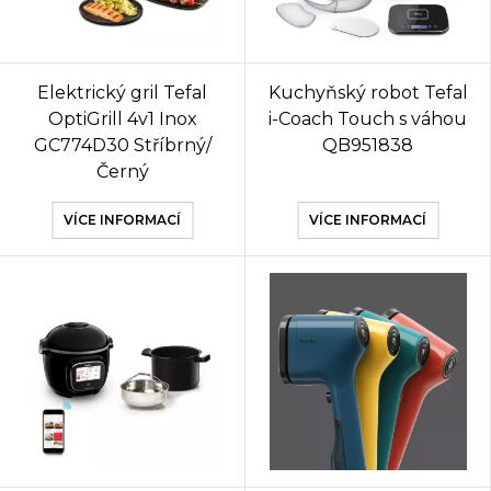
Elektrický gril Tefal
Kuchyňský robot Tefal
OptiGrill 4v1 Inox
i-Coach Touch s váhou
GC774D30 Stříbrný/
QB951838
Černý
VÍCE INFORMACÍ
VÍCE INFORMACÍ