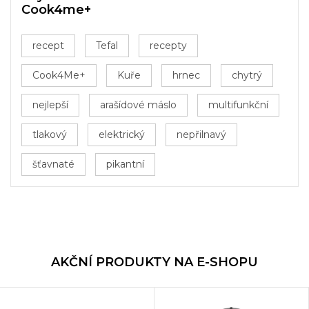
Cook4me+
recept
Tefal
recepty
Cook4Me+
Kuře
hrnec
chytrý
nejlepší
arašídové máslo
multifunkční
tlakový
elektrický
nepřilnavý
šťavnaté
pikantní
AKČNÍ PRODUKTY NA E-SHOPU