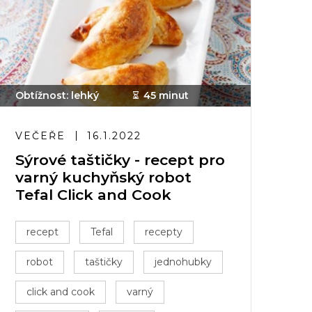
Obtížnost: lehký
45 minut
VEČEŘE
16.1.2022
Sýrové taštičky - recept pro
varný kuchyňský robot
Tefal Click and Cook
recept
Tefal
recepty
robot
taštičky
jednohubky
click and cook
varný