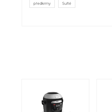
předkrmy
Suflé