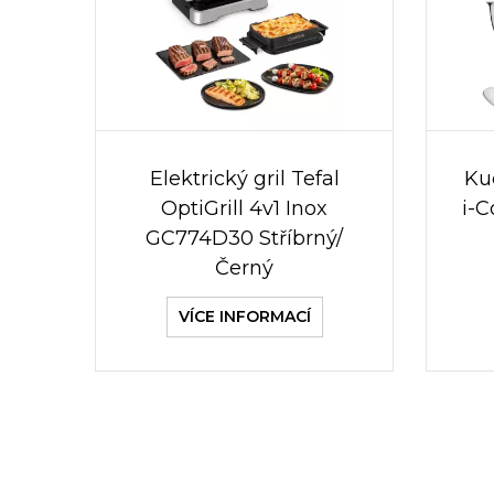
Elektrický gril Tefal
Ku
OptiGrill 4v1 Inox
i-
GC774D30 Stříbrný/
Černý
VÍCE INFORMACÍ