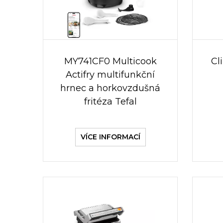
MY741CF0 Multicook
Cl
Actifry multifunkční
hrnec a horkovzdušná
fritéza Tefal
VÍCE INFORMACÍ