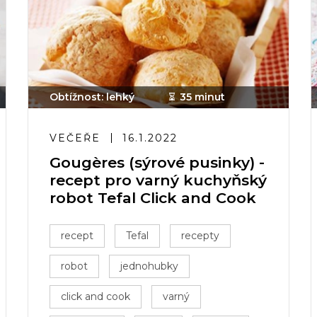
Obtížnost: lehký
35 minut
VEČEŘE
16.1.2022
Gougères (sýrové pusinky) -
recept pro varný kuchyňský
robot Tefal Click and Cook
recept
Tefal
recepty
robot
jednohubky
click and cook
varný