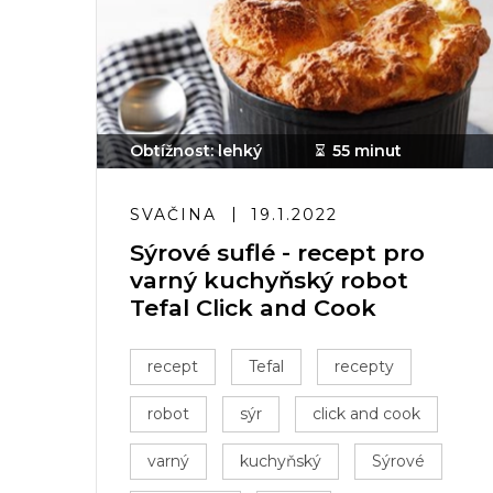
Obtížnost: lehký
55 minut
SVAČINA
19.1.2022
Sýrové suflé - recept pro
varný kuchyňský robot
Tefal Click and Cook
recept
Tefal
recepty
robot
sýr
click and cook
varný
kuchyňský
Sýrové