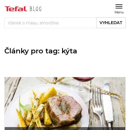
Menu
VYHLEDAT
Články pro tag: kýta