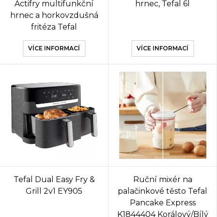
Actifry multifunkční
hrnec, Tefal 6l
hrnec a horkovzdušná
fritéza Tefal
VÍCE INFORMACÍ
VÍCE INFORMACÍ
Tefal Dual Easy Fry &
Ruční mixér na
Grill 2v1 EY905
palačinkové těsto Tefal
Pancake Express
K1844404 Korálový/Bílý