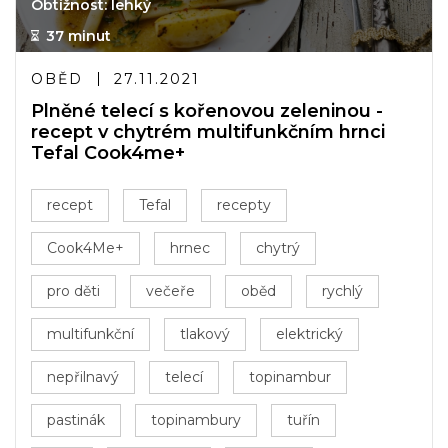
Obtížnost: lehký
37 minut
OBĚD
27.11.2021
Plněné telecí s kořenovou zeleninou -
recept v chytrém multifunkčním hrnci
Tefal Cook4me+
recept
Tefal
recepty
Cook4Me+
hrnec
chytrý
pro děti
večeře
oběd
rychlý
multifunkční
tlakový
elektrický
nepřilnavý
telecí
topinambur
pastinák
topinambury
tuřín