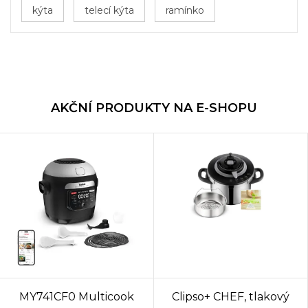
kýta
telecí kýta
ramínko
AKČNÍ PRODUKTY NA E-SHOPU
MY741CF0 Multicook
Clipso+ CHEF, tlakový