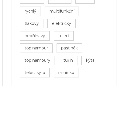
rychlý
multifunkční
tlakový
elektrický
nepřilnavý
telecí
topinambur
pastinák
topinambury
tuřín
kýta
telecí kýta
ramínko