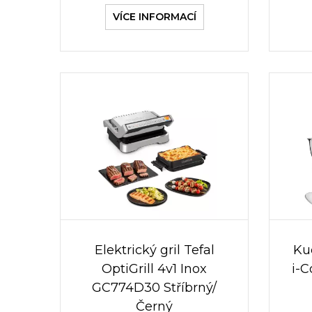
VÍCE INFORMACÍ
Elektrický gril Tefal
Ku
OptiGrill 4v1 Inox
i-
GC774D30 Stříbrný/
Černý