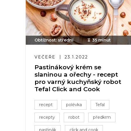
Obtížnost: střední
35 minut
VEČEŘE
23.1.2022
Pastinákový krém se
slaninou a ořechy - recept
pro varný kuchyňský robot
Tefal Click and Cook
recept
polévka
Tefal
recepty
robot
předkrm
pastinák
click and cook