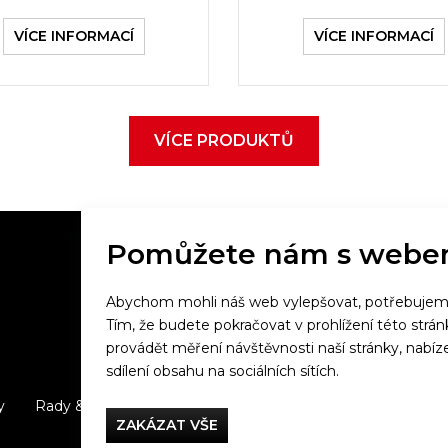
VÍCE INFORMACÍ
VÍCE INFORMACÍ
VÍCE PRODUKTŮ
Pomůžete nám s webe
Abychom mohli náš web vylepšovat, potřebujeme 
Večeříme společně
Tím, že budete pokračovat v prohlížení této strá
provádět měření návštěvnosti naší stránky, na
Tefal
sdílení obsahu na sociálních sítích.
y
Rady & Tipy
Příběhy
Recenze
Přílohy
Cook 
ZAKÁZAT VŠE