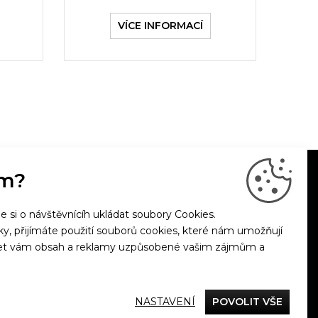
VÍCE INFORMACÍ
m?
si o návštěvnícíh ukládat soubory Cookies.
nky, přijímáte použití souborů cookies, které nám umožňují
bízet vám obsah a reklamy uzpůsobené vašim zájmům a
& Dance
NASTAVENÍ
POVOLIT VŠE