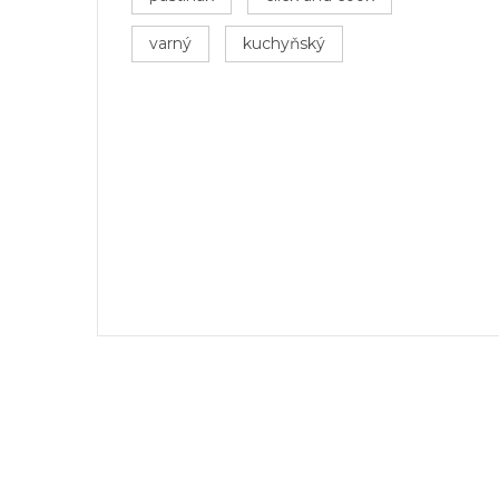
varný
kuchyňský