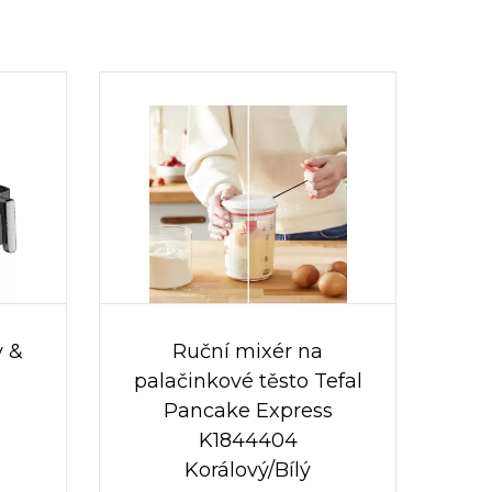
y &
Ruční mixér na
palačinkové těsto Tefal
Pancake Express
K1844404
Korálový/Bílý