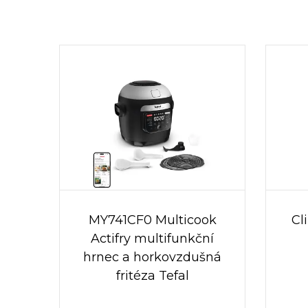
MY741CF0 Multicook
Cl
Actifry multifunkční
hrnec a horkovzdušná
fritéza Tefal