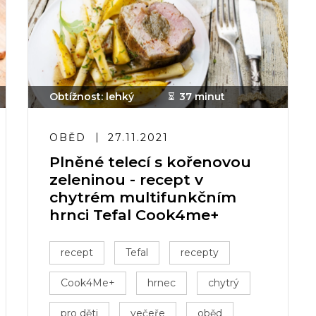
Obtížnost: lehký
37 minut
OBĚD
27.11.2021
Plněné telecí s kořenovou
zeleninou - recept v
chytrém multifunkčním
hrnci Tefal Cook4me+
recept
Tefal
recepty
Cook4Me+
hrnec
chytrý
pro děti
večeře
oběd