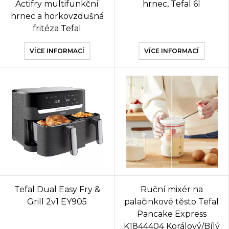
Actifry multifunkční
hrnec, Tefal 6l
hrnec a horkovzdušná
fritéza Tefal
VÍCE INFORMACÍ
VÍCE INFORMACÍ
Tefal Dual Easy Fry &
Ruční mixér na
Grill 2v1 EY905
palačinkové těsto Tefal
Pancake Express
K1844404 Korálový/Bílý