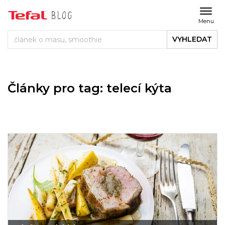
Menu
VYHLEDAT
Články pro tag: telecí kýta