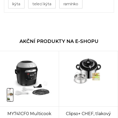
kýta
telecí kýta
ramínko
AKČNÍ PRODUKTY NA E-SHOPU
MY741CF0 Multicook
Clipso+ CHEF, tlakový