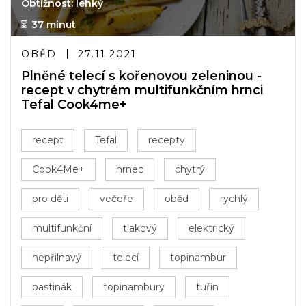
Obtížnost: lehký
37 minut
OBĚD
27.11.2021
Plněné telecí s kořenovou zeleninou -
recept v chytrém multifunkčním hrnci
Tefal Cook4me+
recept
Tefal
recepty
Cook4Me+
hrnec
chytrý
pro děti
večeře
oběd
rychlý
multifunkční
tlakový
elektrický
nepřilnavý
telecí
topinambur
pastinák
topinambury
tuřín