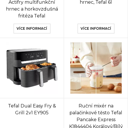
Actifry multifunkční
hrnec, Tefal 6l
hrnec a horkovzdušná
fritéza Tefal
VÍCE INFORMACÍ
VÍCE INFORMACÍ
Tefal Dual Easy Fry &
Ruční mixér na
Grill 2v1 EY905
palačinkové těsto Tefal
Pancake Express
K1844404 Korálový/Bílý