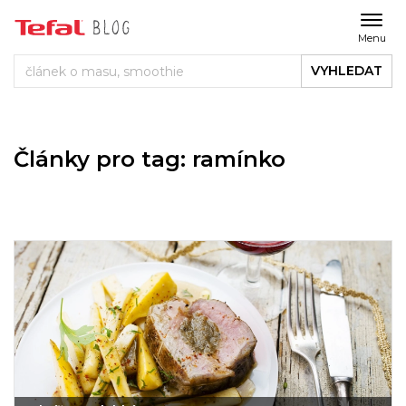
Menu
VYHLEDAT
Články pro tag: ramínko