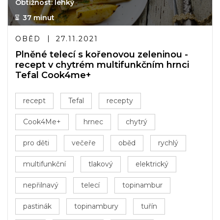
Obtížnost: lehký
37 minut
OBĚD
27.11.2021
Plněné telecí s kořenovou zeleninou -
recept v chytrém multifunkčním hrnci
Tefal Cook4me+
recept
Tefal
recepty
Cook4Me+
hrnec
chytrý
pro děti
večeře
oběd
rychlý
multifunkční
tlakový
elektrický
nepřilnavý
telecí
topinambur
pastinák
topinambury
tuřín