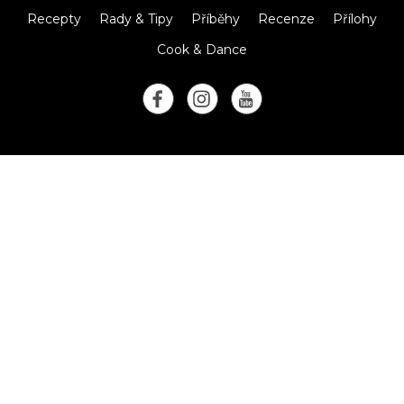
Recepty
Rady & Tipy
Příběhy
Recenze
Přílohy
Cook & Dance