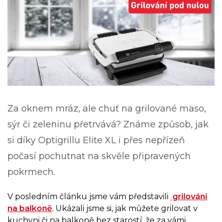
Za oknem mráz, ale chuť na grilované maso,
sýr či zeleninu přetrvává? Známe způsob, jak
si díky Optigrillu Elite XL i přes nepřízeň
počasí pochutnat na skvěle připravených
pokrmech.
V posledním článku jsme vám představili
grilování
na balkoně
. Ukázali jsme si, jak můžete grilovat v
kuchyni či na balkoně bez starostí, že za vámi