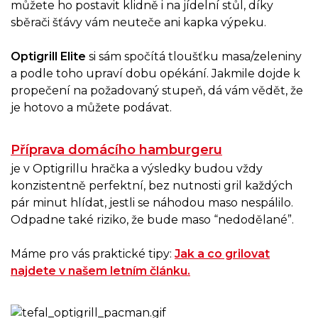
můžete ho postavit klidně i na jídelní stůl, díky
sběrači šťávy vám neuteče ani kapka výpeku.
Optigrill Elite
si sám spočítá tloušťku masa/zeleniny
a podle toho upraví dobu opékání. Jakmile dojde k
propečení na požadovaný stupeň, dá vám vědět, že
je hotovo a můžete podávat.
Příprava domácího hamburgeru
je v Optigrillu hračka a výsledky budou vždy
konzistentně perfektní, bez nutnosti gril každých
pár minut hlídat, jestli se náhodou maso nespálilo.
Odpadne také riziko, že bude maso “nedodělané”.
Máme pro vás praktické tipy:
Jak a co grilovat
najdete v našem letním článku.