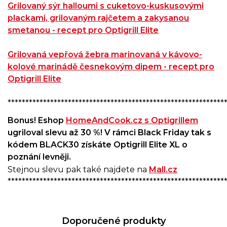
Grilovaný sýr halloumi s cuketovo-kuskusovými
plackami, grilovaným rajčetem a zakysanou
smetanou - recept pro Optigrill Elite
Grilovaná vepřová žebra marinovaná v kávovo-
kolové marinádě česnekovým dipem - recept pro
Optigrill Elite
*************************************************************
Bonus! Eshop
HomeAndCook.cz s Optigrillem
ugriloval slevu až 30 %! V rámci Black Friday tak s
kódem BLACK30 získáte Optigrill Elite XL o
poznání levněji.
Stejnou slevu pak také najdete na
Mall.cz
*************************************************************
Doporučené produkty