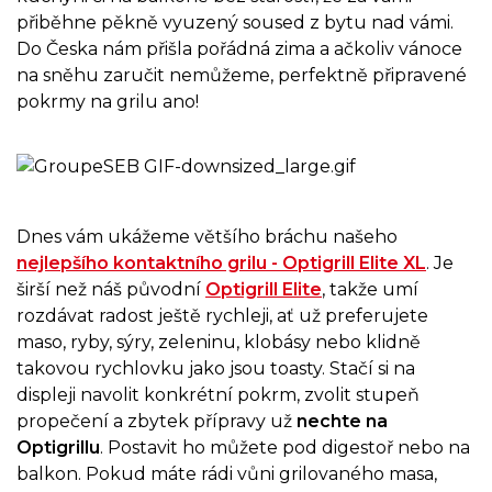
přiběhne pěkně vyuzený soused z bytu nad vámi.
Do Česka nám přišla pořádná zima a ačkoliv vánoce
na sněhu zaručit nemůžeme, perfektně připravené
pokrmy na grilu ano!
Dnes vám ukážeme většího bráchu našeho
nejlepšího kontaktního grilu - Optigrill Elite XL
. Je
širší než náš původní
Optigrill Elite
, takže umí
rozdávat radost ještě rychleji, ať už preferujete
maso, ryby, sýry, zeleninu, klobásy nebo klidně
takovou rychlovku jako jsou toasty. Stačí si na
displeji navolit konkrétní pokrm, zvolit stupeň
propečení a zbytek přípravy už
nechte na
Optigrillu
. Postavit ho můžete pod digestoř nebo na
balkon. Pokud máte rádi vůni grilovaného masa,