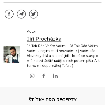
Autor
Jiří Procházka
Já Tak Rád Vařím Vařím ... Já Tak Rád Vařím
Vařím ... nejím co si neuvařím. :-) Vařím rád
hlavně rychlá a snadná jídla, která se starají o
mé zdraví. Ještě raději o nich potom píšu. A k
tomu mi dopomáhej Tefal :-)
ŠTÍTKY PRO RECEPTY