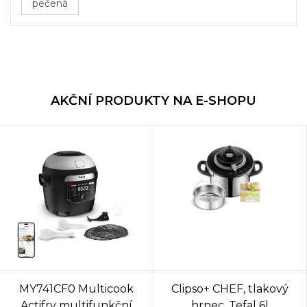
pečená
AKČNÍ PRODUKTY NA E-SHOPU
MY741CF0 Multicook
Clipso+ CHEF, tlakový
Actifry multifunkční
hrnec, Tefal 6l