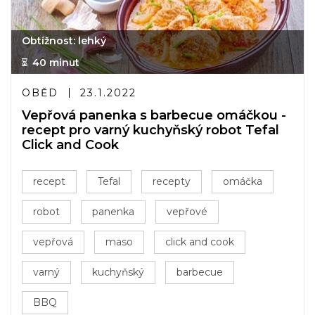
Obtížnost: lehký
40 minut
OBĚD
23.1.2022
Vepřová panenka s barbecue omáčkou -
recept pro varný kuchyňský robot Tefal
Click and Cook
recept
Tefal
recepty
omáčka
robot
panenka
vepřové
vepřová
maso
click and cook
varný
kuchyňský
barbecue
BBQ