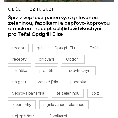
OBĚD
22.10.2021
Špíz z vepřové panenky, s grilovanou
zeleninou, fazolkami a pepřovo-koprovou
omáčkou - recept od @davidvkuchyni
pro Tefal Optigrill Elite
recept
gril
Optigrill Elite
Tefal
recepty
grilování
Optigrill
omáčka
pro děti
davidvkuchyni
na grilu
zdravé jídlo
panenka
vepřová panenka
se zeleninou
špíz
z panenky
s grilovanou zeleninou
nejlepší špíz
s fazolkami