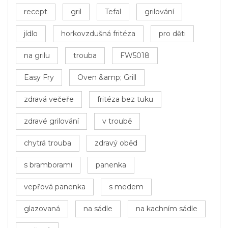
recept
gril
Tefal
grilování
jídlo
horkovzdušná fritéza
pro děti
na grilu
trouba
FW5018
Easy Fry
Oven &amp; Grill
zdravá večeře
fritéza bez tuku
zdravé grilování
v troubě
chytrá trouba
zdravý oběd
s bramborami
panenka
vepřová panenka
s medem
glazovaná
na sádle
na kachním sádle