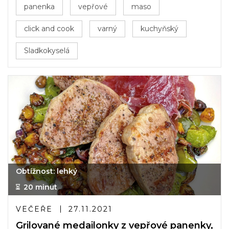
panenka
vepřové
maso
click and cook
varný
kuchyňský
Sladkokyselá
Obtížnost: lehký
20 minut
VEČEŘE
27.11.2021
Grilované medailonky z vepřové panenky,