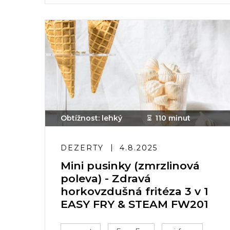
Obtížnost: lehký
110 minut
DEZERTY
4.8.2025
Mini pusinky (zmrzlinová
poleva) - Zdravá
horkovzdušná fritéza 3 v 1
EASY FRY & STEAM FW201