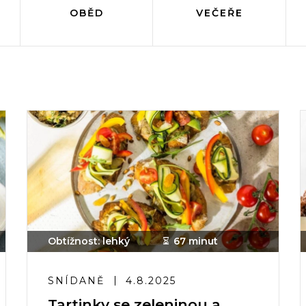
OBĚD
VEČEŘE
Obtížnost: lehký
67 minut
SNÍDANĚ
4.8.2025
Tartinky se zeleninou a