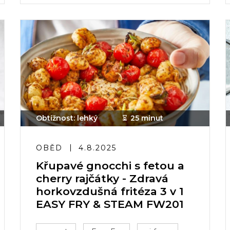
Obtížnost: lehký
25 minut
OBĚD
4.8.2025
Křupavé gnocchi s fetou a
cherry rajčátky - Zdravá
horkovzdušná fritéza 3 v 1
EASY FRY & STEAM FW201