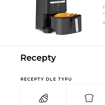
F
v
V
Recepty
RECEPTY DLE TYPU