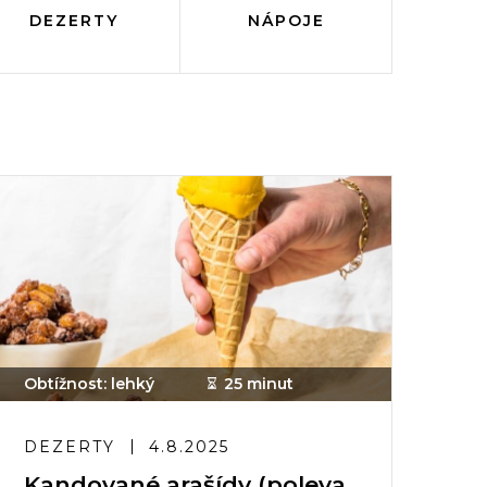
DEZERTY
NÁPOJE
Obtížnost: lehký
25 minut
DEZERTY
4.8.2025
Kandované arašídy (poleva