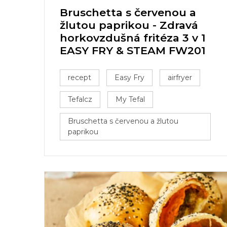
Bruschetta s červenou a
žlutou paprikou - Zdravá
horkovzdušná fritéza 3 v 1
EASY FRY & STEAM FW201
recept
Easy Fry
airfryer
Tefalcz
My Tefal
Bruschetta s červenou a žlutou
paprikou