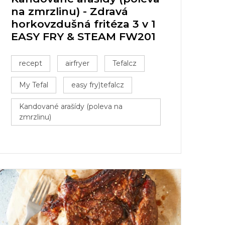
na zmrzlinu) - Zdravá
horkovzdušná fritéza 3 v 1
EASY FRY & STEAM FW201
recept
airfryer
Tefalcz
My Tefal
easy fry)tefalcz
Kandované arašídy (poleva na
zmrzlinu)