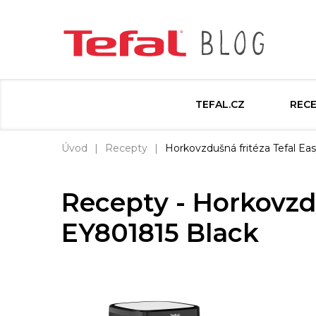
TEFAL.CZ
REC
Úvod
Recepty
Horkovzdušná fritéza Tefal Eas
Recepty - Horkovzdu
EY801815 Black