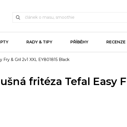
EPTY
RADY & TIPY
PŘÍBĚHY
RECENZE
y Fry & Gril 2v1 XXL EY801815 Black
šná fritéza Tefal Easy Fr