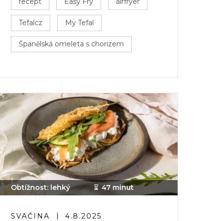
recept
Easy Fry
airfryer
Tefalcz
My Tefal
Španělská omeleta s chorizem
Obtížnost: lehký
47 minut
SVAČINA
4.8.2025