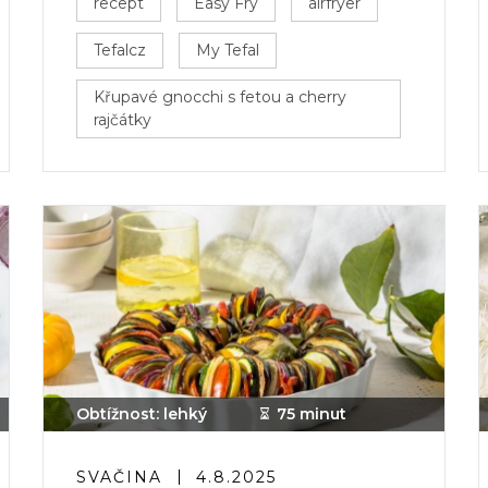
recept
Easy Fry
airfryer
Tefalcz
My Tefal
Křupavé gnocchi s fetou a cherry
rajčátky
Obtížnost: lehký
75 minut
SVAČINA
4.8.2025