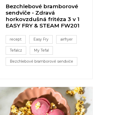
Bezchlebové bramborové
sendviče - Zdravá
horkovzdušná fritéza 3 v 1
EASY FRY & STEAM FW201
recept
Easy Fry
airfryer
Tefalcz
My Tefal
Bezchlebové bramborové sendviče