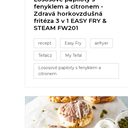
fenyklem a citronem -
Zdravá horkovzdušná
fritéza 3 v 1 EASY FRY &
STEAM FW201
recept
Easy Fry
airfryer
Tefalcz
My Tefal
Lososové papiloty s fenyklem a
citronem