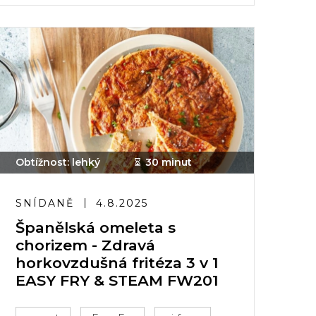
Obtížnost: lehký
30 minut
SNÍDANĚ
4.8.2025
Španělská omeleta s
chorizem - Zdravá
horkovzdušná fritéza 3 v 1
EASY FRY & STEAM FW201