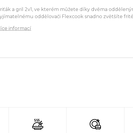
riťák a gril 2v1, ve kterém můžete díky dvěma odděleným
yjímatelnému oddělovači Flexcook snadno zvětšíte frit
íce informací