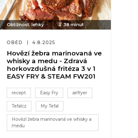
Obtížnost: lehký
38 minut
OBĚD
4.8.2025
Hovězí žebra marinovaná ve
whisky a medu - Zdravá
horkovzdušná fritéza 3 v 1
EASY FRY & STEAM FW201
recept
Easy Fry
airfryer
Tefalcz
My Tefal
Hovězí žebra marinovaná ve whisky a
medu