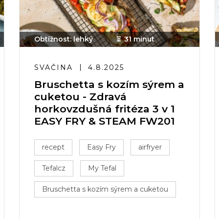
Obtížnost: lehký
31 minut
SVAČINA
4.8.2025
Bruschetta s kozím sýrem a
cuketou - Zdravá
horkovzdušná fritéza 3 v 1
EASY FRY & STEAM FW201
recept
Easy Fry
airfryer
Tefalcz
My Tefal
Bruschetta s kozím sýrem a cuketou