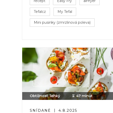
recept
Easy Fry
airfryer
Tefalcz
My Tefal
Mini pusinky (zmrzlinová poleva)
Obtížnost: lehký
47 minut
SNÍDANĚ
4.8.2025