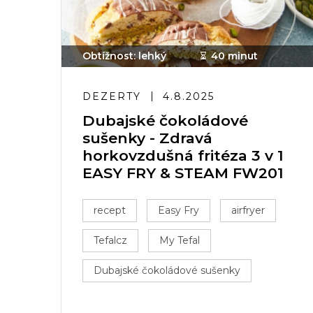
Obtížnost: lehký
40 minut
DEZERTY
4.8.2025
Dubajské čokoládové
sušenky - Zdravá
horkovzdušná fritéza 3 v 1
EASY FRY & STEAM FW201
recept
Easy Fry
airfryer
Tefalcz
My Tefal
Dubajské čokoládové sušenky