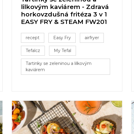
lilkovým kaviárem - Zdravá
horkovzdušná fritéza 3 v 1
EASY FRY & STEAM FW201
recept
Easy Fry
airfryer
Tefalcz
My Tefal
Tartinky se zeleninou a lilkovým
kaviárem