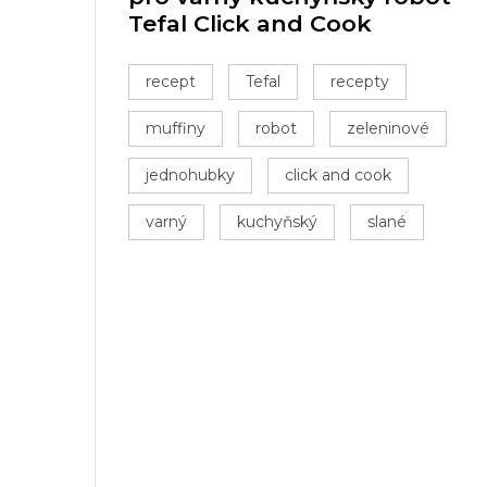
Tefal Click and Cook
recept
Tefal
recepty
muffiny
robot
zeleninové
jednohubky
click and cook
varný
kuchyňský
slané