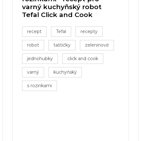
varný kuchyňský robot
Tefal Click and Cook
recept
Tefal
recepty
robot
taštičky
zeleninové
jednohubky
click and cook
varný
kuchyňský
s rozinkami