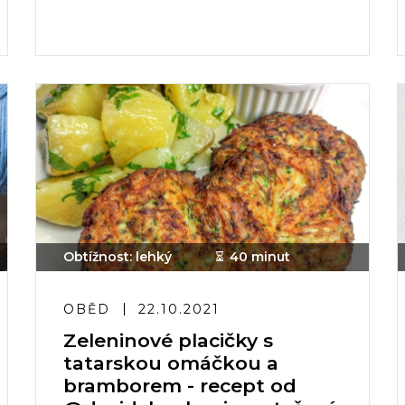
Obtížnost: lehký
40 minut
OBĚD
22.10.2021
Zeleninové placičky s
tatarskou omáčkou a
bramborem - recept od