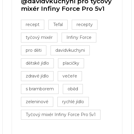
@davidvkuchyni pro tyčový
mixér Infiny Force Pro 5v1
recept
Tefal
recepty
tyčový mixér
Infiny Force
pro děti
davidvkuchyni
dětské jídlo
placičky
zdravé jídlo
večeře
s bramborem
oběd
zeleninové
rychlé jídlo
Tyčový mixér Infiny Force Pro 5v1