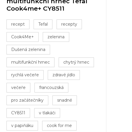
multifunkční hrnec Tefal
Cook4me+ CY8511
recept
Tefal
recepty
Cook4Me+
zelenina
Dušená zelenina
multifunkční hrnec
chytrý hrnec
rychlá večeře
zdravé jídlo
večeře
francouzská
pro začátečníky
snadné
CY8511
v tlakáči
v papiňáku
cook for me