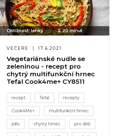
Obtížnost: lehký
20 minut
VEČEŘE
17.6.2021
Vegetariánské nudle se
zeleninou - recept pro
chytrý multifunkční hrnec
Tefal Cook4me+ CY8511
recept
Tefal
recepty
Cook4Me+
multifunkční hrnec
jídlo
chytrý hrnec
pro děti