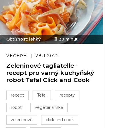
Obtížnost: lehký
30 minut
VEČEŘE
28.1.2022
Zeleninové tagliatelle -
recept pro varný kuchyňský
robot Tefal Click and Cook
recept
Tefal
recepty
robot
vegetariánské
zeleninové
click and cook