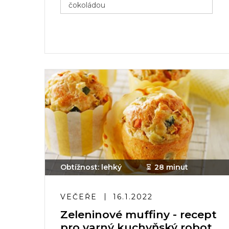
čokoládou
Obtížnost: lehký
28 minut
VEČEŘE
16.1.2022
Zeleninové muffiny - recept
pro varný kuchyňský robot