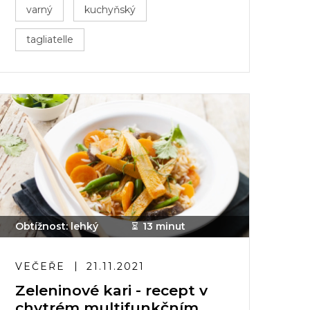
varný
kuchyňský
tagliatelle
Obtížnost: lehký
13 minut
VEČEŘE
21.11.2021
Zeleninové kari - recept v
chytrém multifunkčním