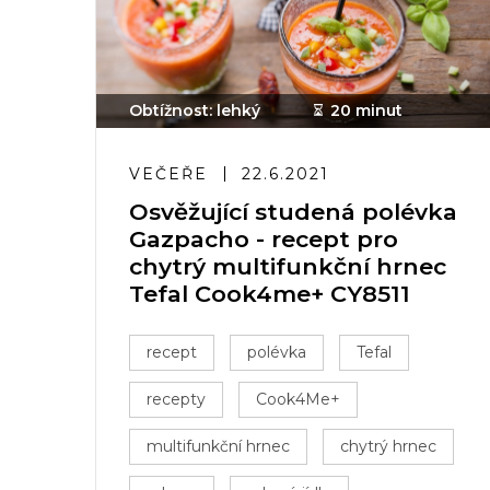
Obtížnost: lehký
20 minut
VEČEŘE
22.6.2021
Osvěžující studená polévka
Gazpacho - recept pro
chytrý multifunkční hrnec
Tefal Cook4me+ CY8511
recept
polévka
Tefal
recepty
Cook4Me+
multifunkční hrnec
chytrý hrnec