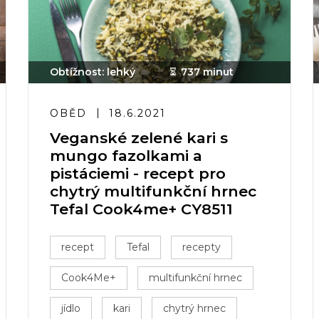
Obtížnost: lehký
737 minut
OBĚD
18.6.2021
Veganské zelené kari s
mungo fazolkami a
pistáciemi - recept pro
chytrý multifunkční hrnec
Tefal Cook4me+ CY8511
recept
Tefal
recepty
Cook4Me+
multifunkční hrnec
jídlo
kari
chytrý hrnec