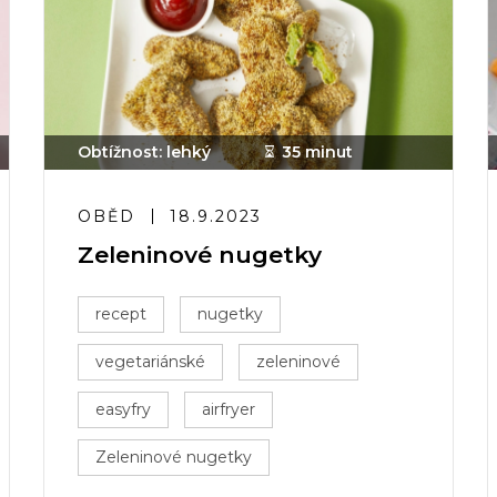
Obtížnost: lehký
35 minut
OBĚD
18.9.2023
Zeleninové nugetky
recept
nugetky
vegetariánské
zeleninové
easyfry
airfryer
Zeleninové nugetky