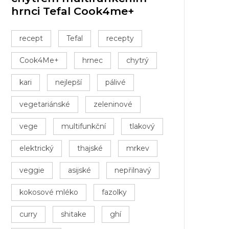
hrnci Tefal Cook4me+
recept
Tefal
recepty
Cook4Me+
hrnec
chytrý
kari
nejlepší
pálivé
vegetariánské
zeleninové
vege
multifunkční
tlakový
elektrický
thajské
mrkev
veggie
asijské
nepřilnavý
kokosové mléko
fazolky
curry
shitake
ghí