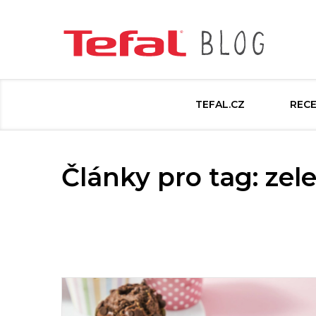
TEFAL.CZ
REC
Články pro tag: zel