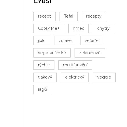
CY851
recept
Tefal
recepty
Cook4Me+
hrnec
chytrý
jídlo
zdrave
večeře
vegetariánské
zeleninové
rýchle
multifunkční
tlakový
elektrický
veggie
ragů