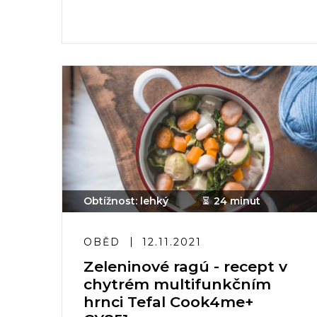
Obtížnost: lehký
24 minut
OBĚD
12.11.2021
Zeleninové ragú - recept v
chytrém multifunkčním
hrnci Tefal Cook4me+