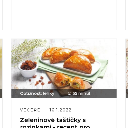
Obtížnost: lehký
55 minut
VEČEŘE
16.1.2022
Zeleninové taštičky s
rozinkami - recept pro